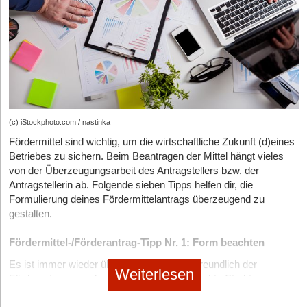
angehen. Die Einhaltung der Fristen ist wichtig, damit die
Antragstellenden kein Geld durch Verjährung verlieren.
5. Finanzielle Vorleistung für Fördermittelberatung
Ein häufiger Irrglaube ist, dass Fördermittelberatung hohe
Vorabkosten verursacht. In der Praxis arbeiten seriöse
Berater*innen erfolgsbasiert – es entstehen keine finanziellen
Risiken für die Unternehmen.
(c) iStockphoto.com / nastinka
Fördermittel sind wichtig, um die wirtschaftliche Zukunft (d)eines
Betriebes zu sichern. Beim Beantragen der Mittel hängt vieles
von der Überzeugungsarbeit des Antragstellers bzw. der
Antragstellerin ab. Folgende sieben Tipps helfen dir, die
Formulierung deines Fördermittelantrags überzeugend zu
gestalten.
Fördermittel-/Förderantrag-Tipp Nr. 1: Form beachten
Es ist immer wieder überraschend, wie unfreundlich der
Weiterlesen
Förderantrag manchmal gestellt wird. Schlechte Struktur,
schlechte Lesbarkeit, verwirrende Quellen, Verzicht auf