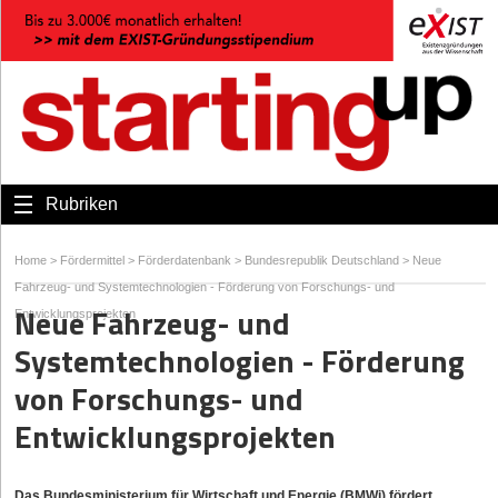
Rubriken
Home
>
Fördermittel
>
Förderdatenbank
>
Bundesrepublik Deutschland
>
Neue
Fahrzeug- und Systemtechnologien - Förderung von Forschungs- und
Neue Fahrzeug- und
Entwicklungsprojekten
Systemtechnologien - Förderung
von Forschungs- und
Entwicklungsprojekten
Das Bundesministerium für Wirtschaft und Energie (BMWi) fördert