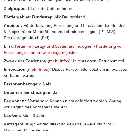
Hochschulen und Forschungseinrichtungen bis zu 100 %
Zielgruppe:
Etablierte Unternehmen
Fördergebiet:
Bundesrepublik Deutschland
Anbieter:
Förderberatung Forschung und Innovation des Bundes
& Projektträger Mobilität und Verkehrstechnologien (PT MVt),
Projektträger Jülich (PtJ)
Link:
Neue Fahrzeug- und Systemtechnologien - Förderung von
Forschungs- und Entwicklungsprojekten
Zweck der Förderung
(
mehr Infos
)
:
Investitionen, Betriebsmittel
Innovation
(
mehr Infos
)
:
Dieses Fördermittel setzt ein innovatives
Vorhaben voraus
Personenbezogen:
Nein
Unternehmensbezogen:
Ja
Begonnene Vorhaben:
Können nicht gefördert werden. Antrag
vor Beginn des Vorhabens stellen!
Laufzeit:
Max. 3 Jahre
Antragstellung:
Antrag direkt an den PtJ, jeweils bis zum 31.
März und 30. September