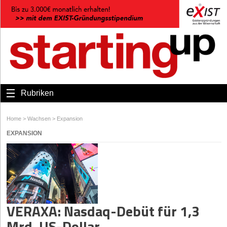
Rubriken
Home
>
Wachsen
>
Expansion
EXPANSION
VERAXA: Nasdaq-Debüt für 1,3
Mrd. US-Dollar