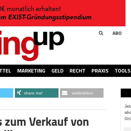
ABO
TTEL
MARKETING
GELD
RECHT
PRAXIS
TOOLS
share me!
weiterleiten
Jet
abo
s zum Verkauf von
Grü