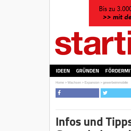
IDEEN
GRÜNDEN
FÖRDERMI
Home
>
Wachsen
>
Expansion
>
gewerbeimmobilie
Infos und Tipp