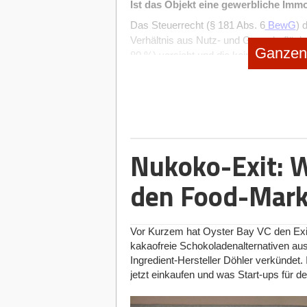
Ist das Objekt eine gewerbliche Immo
Das Steuerrecht (§ 181 Abs. 6
BewG
) 
Verhältnis aus Nutz- und Gewerbefläch
Ganzen 
80 %) vorsieht und die kein Teileigen
selbstgenutzten Wohnimmobilien ist b
Besteuerung wichtig.
Typen von Gewerbeimmobilien
In Deutschland unterscheidet man zwi
Nukoko-Exit: 
Büroimmobilien
– Büroräume, die 
Personalabteilung …) nutzt.
den Food-Markt
Produktionsimmobilien
– Gebäude,
es sich dabei um Hallen mit einem
Freizeitimmobilien
– Gebäude für F
Vor Kurzem hat Oyster Bay VC den Exit
Handelsimmobilien
– Einkaufszen
kakaofreie Schokoladenalternativen au
Objekte, in denen gehandelt wird.
Ingredient-Hersteller Döhler verkündet. 
Logistikimmobilien
– Objekte, in 
jetzt einkaufen und was Start-ups für d
gelagert und verteilt werden.
Spezialgewerbeimmobilien
– Spez