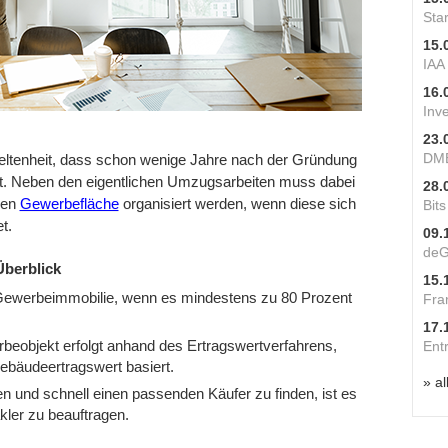
Star
15.
IAA
16.
Inv
23.
DME
 Seltenheit, dass schon wenige Jahre nach der Gründung
ht. Neben den eigentlichen Umzugsarbeiten muss dabei
28.
nen
Gewerbefläche
organisiert werden, wenn diese sich
Bit
t.
09.
deG
berblick
15.
ls Gewerbeimmobilie, wenn es mindestens zu 80 Prozent
Fra
17.
beobjekt erfolgt anhand des Ertragswertverfahrens,
Ent
bäudeertragswert basiert.
» al
n und schnell einen passenden Käufer zu finden, ist es
ler zu beauftragen.