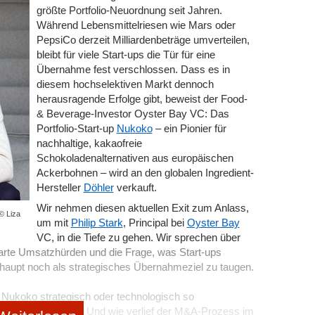
größte Portfolio-Neuordnung seit Jahren.
Während Lebensmittelriesen wie Mars oder
PepsiCo derzeit Milliardenbeträge umverteilen,
n
bleibt für viele Start-ups die Tür für eine
en in Zusammenarbeit mit einem Gewerbemakler
Übernahme fest verschlossen. Dass es in
it seinem Fachwissen bei den folgenden Teilschritten.
diesem hochselektiven Markt dennoch
herausragende Erfolge gibt, beweist der Food-
& Beverage-Investor Oyster Bay VC: Das
Portfolio-Start-up
Nukoko
– ein Pionier für
Verkauf einer Gewerbeimmobilie
. Dabei haben folgende
nachhaltige, kakaofreie
Schokoladenalternativen aus europäischen
nteressieren?
Ackerbohnen – wird an den globalen Ingredient-
zur Immobilie?
Hersteller
Döhler
verkauft.
angesprochen werden?
Wir nehmen diesen aktuellen Exit zum Anlass,
 © Liza
n oder konjunkturellen Schwankungen?
um mit
Philip Stark
, Principal bei
Oyster Bay
VC, in die Tiefe zu gehen. Wir sprechen über
g des Objekts spezielle Gewerbe an?
arte Umsatzhürden und die Frage, was Start-ups
le Käufer oder Investoren abschrecken könnten?
haupt noch als strategisches Übernahmeziel zu taugen.
 Nukoko strategisch oder technologisch so
 eines professionellen Wertgutachtens erfolgen. Der
uschlagen musste? Und wie verlief der M&A-Prozess im