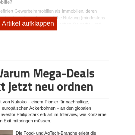
bilie?
definiert Gewerbeimmobilien als Immobilien, deren
e eine überwiegend gewerbliche Nutzung (mindestens
Artikel aufklappen
tum sind. Die Unterscheidung zwischen Gewerbe- und
esonders aus Gründen der Bewertung und der
schen folgenden Typen von Gewerbeimmobilien:
Warum Mega-Deals
die Verwaltung eines Unternehmens (z.B. Buchhaltung,
 jetzt neu ordnen
 die der Produktion von Waren dienen. Meist handelt
 Stockwerk.
reizeitaktivitäten wie Golfanlagen, Bootshäuser usw.
 von Nukoko – einem Pionier für nachhaltige,
tren, Ladengeschäfte, Supermärkte und andere
s europäischen Ackerbohnen – an den globalen
Investor Philip Stark erklärt im Interview, wie Konzerne
denen Waren (Endprodukte und Zwischenprodukte)
en Exit mitbringen müssen.
Die Food- und AgTech-Branche erlebt die
ielle Objekte wie Kraftwerke und Flughäfen, die nicht in