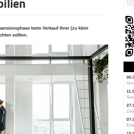
ilien
pansionsphase beim Verkauf ihrer (zu klein
hten sollten.
06.
Gre
11.
Skal
27.
Zeb
07.
Ene
15.