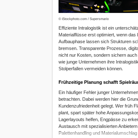
© iStockphoto.com / Supersmario
Effiziente Intralogistik ist ein untersch
Materialflüsse erst optimiert, wenn das 
Aufbauphase lassen sich Strukturen sch
bremsen. Transparente Prozesse, digit
nicht nur Kosten, sondern sichern auch Q
wie junge Unternehmen ihre Intralogistik
Stolperfallen vermeiden können.
Frühzeitige Planung schafft Spielrä
Ein häufiger Fehler junger Unternehmen
betrachten. Dabei werden hier die Grun
Kundenzufriedenheit gelegt. Wer früh Fl
plant, spart später hohe Anpassungsko
Lagerlayouts helfen, Engpässe zu erke
Austausch mit spezialisierten Anbieter
Palettenhandling und Materialumschlag z