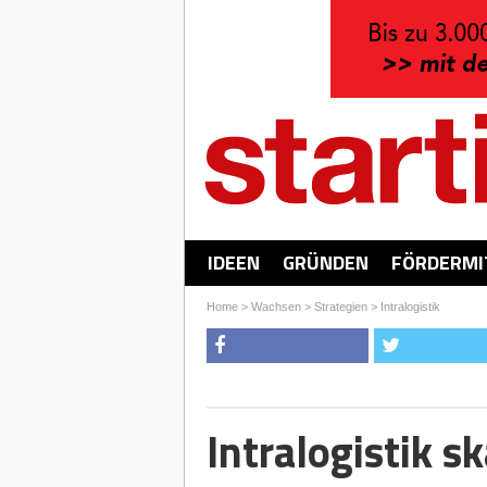
IDEEN
GRÜNDEN
FÖRDERMI
Home
>
Wachsen
>
Strategien
>
Intralogistik
Intralogistik s