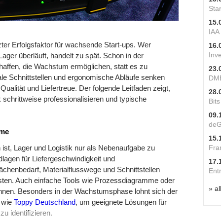
Star
15.
IAA
ätzter Erfolgsfaktor für wachsende Start-ups. Wer
16.
Inv
Lager überläuft, handelt zu spät. Schon in der
affen, die Wachstum ermöglichen, statt es zu
23.
ale Schnittstellen und ergonomische Abläufe senken
DME
ualität und Liefertreue. Der folgende Leitfaden zeigt,
28.
 schrittweise professionalisieren und typische
Bit
09.
deG
ume
15.
Fra
 ist, Lager und Logistik nur als Nebenaufgabe zu
dlagen für Liefergeschwindigkeit und
17.
ächenbedarf, Materialflusswege und Schnittstellen
Ent
sten. Auch einfache Tools wie Prozessdiagramme oder
» al
nnen. Besonders in der Wachstumsphase lohnt sich der
n wie
Toppy Deutschland
, um geeignete Lösungen für
u identifizieren.