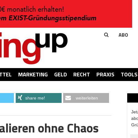
ABO
TTEL
MARKETING
GELD
RECHT
PRAXIS
TOOLS
share me!
weiterleiten
Jet
abo
kalieren ohne Chaos
Grü