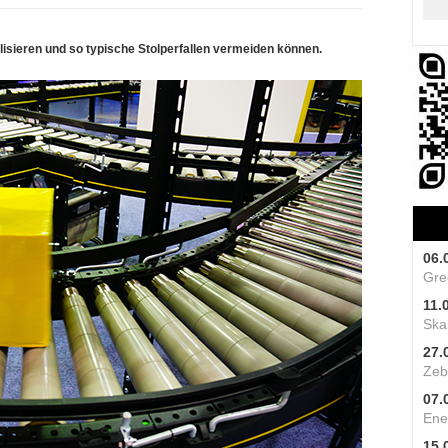
lisieren und so typische Stolperfallen vermeiden können.
06.
Gre
11.
Skal
27.
Zeb
07.
Ene
15.