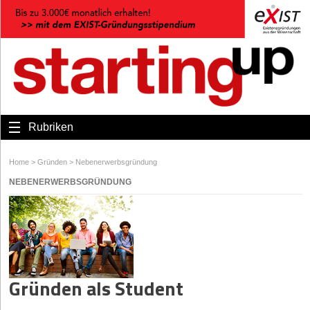
Rubriken
Home
>
Gründen
>
Nebenerwerbsgründung
NEBENERWERBSGRÜNDUNG
Gründen als Student