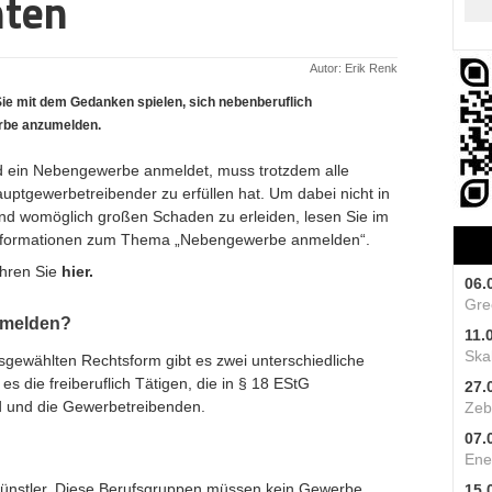
hten
Autor: Erik Renk
Sie mit dem Gedanken spielen, sich nebenberuflich
rbe anzumelden.
nd ein Nebengewerbe anmeldet, muss trotzdem alle
Hauptgewerbetreibender zu erfüllen hat. Um dabei nicht in
und womöglich großen Schaden zu erleiden, lesen Sie im
 Informationen zum Thema „Nebengewerbe anmelden“.
ahren Sie
hier.
06.
Gre
nmelden?
11.
Skal
sgewählten
Rechtsform
gibt es zwei unterschiedliche
s die freiberuflich Tätigen, die in
§ 18 EStG
27.
d und die Gewerbetreibenden.
Zeb
07.
Ene
Künstler. Diese Berufsgruppen müssen kein Gewerbe
15.