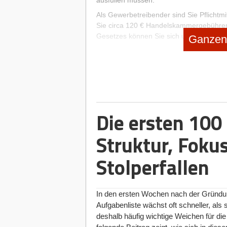
ausfüllen müssen.
Als Gewerbetreibender sind Sie Pflichtm
Sie circa 120 € Handelskammergebühre
Gesetzes können Sie sich unter bestimmt
Ganzen 
erstmaliger Gründung von dem Beitrag b
Gewerbesteuer wird fällig, egal ob Sie 
Freibetrag von 24.500 € Gewinn im Jahr.
Gewerbesteuer fällig. Der Freibetrag g
anmelden, erhalten Sie für beide den Frei
Kapitalgesellschaften, sondern nur für
Die ersten 100
Abs. 1 Nr. 1 GewStG
(Gewerbesteuerges
Struktur, Foku
Warum ein Nebengewerbe anmel
Wenn Sie ein Nebengewerbe anmelden, si
Stolperfallen
Institution in Deutschland, die sich dafür
Grenzen nicht überschreiten, auf die sp
nebenberuflicher Selbstständigkeit kein
In den ersten Wochen nach der Gründu
Aufgabenliste wächst oft schneller, als 
Wann haben Sie ein Hauptgewer
deshalb häufig wichtige Weichen für di