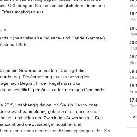
Star
liche Gründungen. Sie melden lediglich dem Finanzamt
hen Erfassungsbogen aus.
15.
IAA
16.
len.
Inv
entfällt (beispielsweise Industrie- und Handelskammer).
23.
destens 120 €.
DME
28.
Bit
müssen ein Gewerbe anmelden. Dabei gilt die
09.
eordnung). Die Anmeldung muss unverzüglich
deG
 Tage nach Beginn. In der Regel muss das
15.
 kann schriftlich, persönlich oder in einigen Gemeinden
Fra
17.
a 20 €, unabhängig davon, ob Sie ein Haupt- oder
Ent
der Gewerbeanmeldung geben Sie an, dass Sie ein
» al
chten und teilen den Zweck des Gewerbes mit. Das
nanzamt und die zuständige Industrie- und
hnen dann einen steuerlicher Erfassungsbogen, den Sie