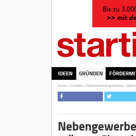
IDEEN
GRÜNDEN
FÖRDERMI
Home
>
Gründen
>
Nebenerwerbsgründung
>
Neben
Nebengewerbe 