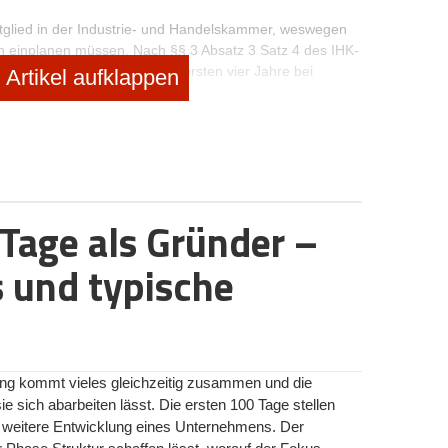
itglied in der Industrie- und Handelskammer, weswegen
n einplanen müssen. Nach
§§ 3 Absatz 3 Satz 4
des IHK-
en Voraussetzungen für die ersten vier Jahre bei
Artikel aufklappen
efreien lassen.
ein Haupt- oder Nebengewerbe anmelden. Es gibt einen
 Wenn Sie diesen nicht übersteigen, wird keine
ilt pro Gewerbe. Wenn Sie zwei verschiedene Gewerbe
betrag. Die Freibeträge gelten nicht für
 Einzelunternehmer und Personengesellschaften nach
§ 11
 Tage als Gründer –
etz).
s und typische
den?
nd Sie nebenberuflich selbstständig. Die einzige
 interessiert, ist die Krankenkasse. Sofern Sie bestimmte
äter noch eingegangen wird, müssen Sie bei
e Krankenversicherungsbeiträge mehr entrichten.
ng kommt vieles gleichzeitig zusammen und die
sie sich abarbeiten lässt. Die ersten 100 Tage stellen
be und wann ein Nebengewerbe anzumelden?
e weitere Entwicklung eines Unternehmens. Der