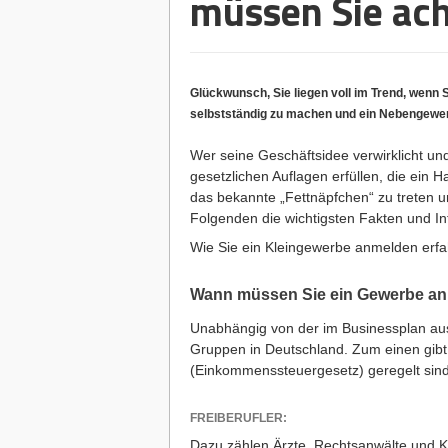
müssen Sie ac
Glückwunsch, Sie liegen voll im Trend, wenn 
selbstständig zu machen
und ein Nebengewe
Wer seine
Geschäftsidee
verwirklicht u
gesetzlichen Auflagen erfüllen, die ein 
das bekannte „Fettnäpfchen“ zu treten 
Folgenden die wichtigsten Fakten und
Wie Sie ein Kleingewerbe anmelden erf
Wann müssen Sie ein Gewerbe a
Unabhängig von der im
Businessplan
au
Gruppen in Deutschland. Zum einen gibt e
(Einkommenssteuergesetz) geregelt sin
FREIBERUFLER:
Dazu zählen Ärzte, Rechtsanwälte und 