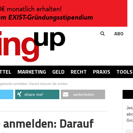
ABO
TTEL
MARKETING
GELD
RECHT
PRAXIS
TOOLS
gewerbe anmelden: Darauf müssen Sie achten
share me!
weiterleiten
Jet
abo
anmelden: Darauf
Grü