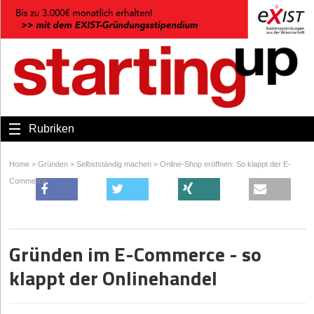
Rubriken
Home
>
Gründen
>
Selbstständig machen
>
Online-Shop eröffnen: So klappt der E-
Commerce
Gründen im E-Commerce - so
klappt der Onlinehandel