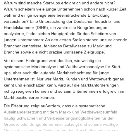
allem zu Beginn viele Aspekte zu beachten und Behördengänge
Warum sind manche Start-ups erfolgreich und andere nicht?
notwendig sind. Für den eigenen Traum zahlt es sich jedoch aus,
Welche Fördermittel gibt es?
Warum scheitern viele junge Unternehmen schon nach kurzer Zeit,
diese anfänglichen Schwierigkeiten in Kauf zu nehmen und
Worauf ist bei der Einrichtung einer eigenen Website zu
während einige wenige eine beeindruckende Entwicklung
bestmöglich zu meistern. Denn sobald du zum ersten Mal die
achten?
verzeichnen? Eine Untersuchung der Deutschen Industrie- und
Klappe deines eigenen Trucks öffnest und ordentlich Burger und
Handelskammer (DIHK), die zahlreiche Neugründungen
Wenn Sie Fragen, Anregungen oder Korrekturvorschläge haben,
Wie konzipiert man Marketingaktivitäten – online und offline?
Co. verkaufst, hat sich der Aufwand schon gelohnt und du kannst
analysierte, findet sieben Hauptgründe für das Scheitern von
nutzen Sie unsere Kommentarfunktion.
Was ist ein Kapitalbedarfsplan?
weiter an deiner rollenden Erfolgsstory arbeiten.
jungen Unternehmen: An den ersten Stellen stehen unzureichende
Branchenkenntnisse, fehlendes Detailwissen zu Markt und
Für das Maklergeschäft sind zwei Ressourcen unabdingbar:
Hat Ihnen der Artikel gefallen?
Die Autorin
Kristin Köck ist Content Marketing Managerin bei dem
Branche sowie die nicht präzise umrissene Zielgruppe.
Immobilien und Kunden. Sobald beide eine gewisse Anzahl
Start-up
ready2order.
übersteigen, wird es ohne Hilfsmittel unübersichtlich. Deshalb ist
Vor diesem Hintergrund wird deutlich, wie wichtig die
Dann melden Sie sich kostenlos für unseren
Newsletter
an, um
es empfehlenswert, sich früh eine entsprechende CRM- bzw.
systematische Marktanalyse und Wettbewerbsanalyse für Start-
exklusive Inhalte zu erhalten.
Immobiliensoftware zuzulegen. Mit einem solchen Tool behalten
ups, aber auch die laufende Marktbeobachtung für junge
Immobilienmakler den Überblick und sparen viel Zeit im
Unternehmen ist: Nur wer Markt, Kunden und Wettbewerb genau
eintragen
turbulenten Arbeitsalltag.
kennt und einschätzen kann, wird auf die Marktanforderungen
richtig reagieren können und so sein Unternehmen erfolgreich im
Die ersten Schritte als selbstständiger Immobilienmakler
Markt positionieren können.
Sind all diese Voraussetzungen erfüllt, steht einer erfolgreichen
Die Erfahrung zeigt außerdem, dass die systematische
Laufbahn als selbstständiger Immobilienmakler nichts mehr im
Auseinandersetzung mit dem Markt- und Wettbewerbsumfeld
Weg. Neulinge treibt vor allem eine Frage um: Wie akquiriere ich
häufig Schwächen und Verbesserungsmöglichkeiten für den
neue
Gründer oder Jungunternehmer aufzeigt und so eine wichtige
Immobilien
für mein Portfolio?
Quelle der ständigen Optimierung des Geschäftsmodelles sein