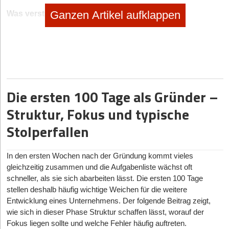
Ganzen Artikel aufklappen
Was versteht man unter E-Commerce bzw.
Onlinehandel?
E-Commerce bezeichnet den Verkauf von Waren und
Dienstleistungen über das Internet über einen Online-Shop. Die
rasante Entwicklung des World Wide Web hat ein enormes
Wachstum des E-Commerce ausgelöst. In praktisch allen
Lebensbereichen kann man heute Waren und Leistungen über
Die ersten 100 Tage als Gründer –
den Vertriebskanal Internet erwerben.
Struktur, Fokus und typische
Branchen-Insights für E-Commerce-Gründer und
Online-Shop-Betreiber
Stolperfallen
Obwohl bereits die meisten wesentlichen Produkte und Leistungen
online verfügbar sind, bietet der E-Commerce-Sektor weiterhin
In den ersten Wochen nach der Gründung kommt vieles
hervorragende Chancen. Bessere Leistungen, bessere Preise
gleichzeitig zusammen und die Aufgabenliste wächst oft
oder besserer Kundenservice sind Möglichkeiten, sich mit einem
schneller, als sie sich abarbeiten lässt. Die ersten 100 Tage
Online-Shop vom Wettbewerb abzugrenzen.
stellen deshalb häufig wichtige Weichen für die weitere
Auch sind neue Angebote schnell realisierbar, da existierende
Entwicklung eines Unternehmens. Der folgende Beitrag zeigt,
Online-Shop-Module oder Online-Marktplätze mit niedrigen
wie sich in dieser Phase Struktur schaffen lässt, worauf der
Einstiegsschwellen angepasst bzw. genutzt werden können. Daher
Fokus liegen sollte und welche Fehler häufig auftreten.