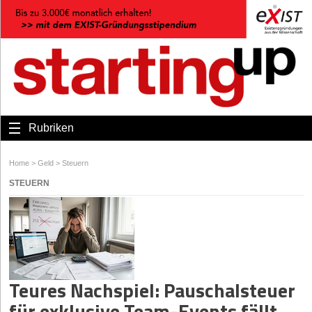
Rubriken
Home
>
Geld
>
Steuern
STEUERN
Teures Nachspiel: Pauschalsteuer
für exklusive Team-Events fällt