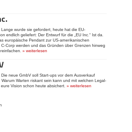
nc.
:
Lange wurde sie gefordert, heute hat die EU-
n endlich geliefert: Der Entwurf für die „EU Inc.“ Ist da.
das europäische Pendant zur US-amerikanischen
 C-Corp werden und das Gründen über Grenzen hinweg
ereinfachen.
»
weiterlesen
V
:
Die neue GmbV soll Start-ups vor dem Ausverkauf
 Warum Warten riskant sein kann und mit welchen Legal-
 eure Vision schon heute absichert.
»
weiterlesen
n