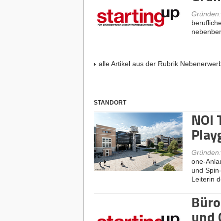
Gründen
beruflich
nebenber
alle Artikel aus der Rubrik Nebenerwe
STANDORT
NOI 
Play
Gründen
one-Anlau
und Spin-o
Leiterin 
Büro
und 