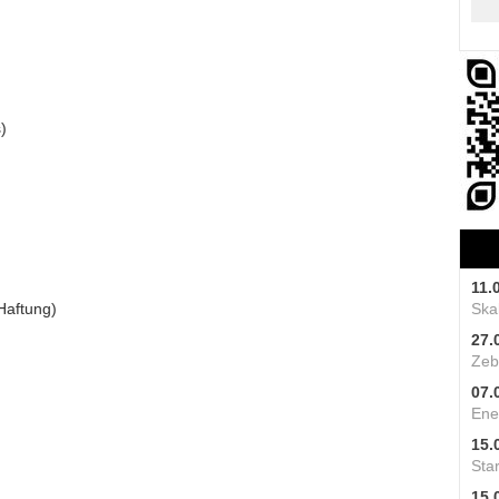
)
11.
Haftung)
Skal
27.
Zeb
07.
Ene
15.
Star
15.