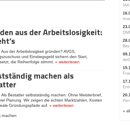
IAA
16.
Inv
23.
den aus der Arbeitslosigkeit:
DME
eht‘s
28.
Bit
:
Aus der Arbeitslosigkeit gründen? AVGS,
09.
zuschuss und Einstiegsgeld sichern den Start,
deG
etzt, die Reihenfolge stimmt.
»
weiterlesen
15.
stständig machen als
Fra
atter
17.
Ent
:
Als Bestatter selbstständig machen: Ohne Meisterbrief,
20.
viel Planung. Wir zeigen die echten Marktzahlen, Kosten
Per
 reale Gründungspfade auf.
»
weiterlesen
» al
ig machen