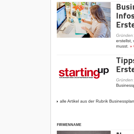
Busi
Info
Erst
Gründen
erstellst
musst.
»
Tipp
Erst
Gründen
Business
alle Artikel aus der Rubrik Businesspla
FIRMENNAME