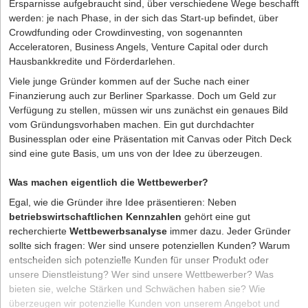
allem zu Beginn viele Aspekte zu beachten und Behördengänge
Ersparnisse aufgebraucht sind, über verschiedene Wege beschafft
etablieren können. Los geht’s:
notwendig sind. Für den eigenen Traum zahlt es sich jedoch aus,
Welche Fördermittel gibt es?
werden: je nach Phase, in der sich das Start-up befindet, über
diese anfänglichen Schwierigkeiten in Kauf zu nehmen und
Crowdfunding oder Crowdinvesting, von sogenannten
Worauf ist bei der Einrichtung einer eigenen Website zu
bestmöglich zu meistern. Denn sobald du zum ersten Mal die
Acceleratoren, Business Angels, Venture Capital oder durch
achten?
Klappe deines eigenen Trucks öffnest und ordentlich Burger und
Hausbankkredite und Förderdarlehen.
Wie konzipiert man Marketingaktivitäten – online und offline?
Co. verkaufst, hat sich der Aufwand schon gelohnt und du kannst
Viele junge Gründer kommen auf der Suche nach einer
Was ist ein Kapitalbedarfsplan?
weiter an deiner rollenden Erfolgsstory arbeiten.
Finanzierung auch zur Berliner Sparkasse. Doch um Geld zur
Verfügung zu stellen, müssen wir uns zunächst ein genaues Bild
Für das Maklergeschäft sind zwei Ressourcen unabdingbar:
Die Autorin
Kristin Köck ist Content Marketing Managerin bei dem
vom Gründungsvorhaben machen. Ein gut durchdachter
Immobilien und Kunden. Sobald beide eine gewisse Anzahl
Start-up
ready2order.
Businessplan oder eine Präsentation mit Canvas oder Pitch Deck
übersteigen, wird es ohne Hilfsmittel unübersichtlich. Deshalb ist
sind eine gute Basis, um uns von der Idee zu überzeugen.
es empfehlenswert, sich früh eine entsprechende CRM- bzw.
Immobiliensoftware zuzulegen. Mit einem solchen Tool behalten
Was machen eigentlich die Wettbewerber?
Immobilienmakler den Überblick und sparen viel Zeit im
turbulenten Arbeitsalltag.
Egal, wie die Gründer ihre Idee präsentieren: Neben
betriebswirtschaftlichen Kennzahlen
gehört eine gut
Die ersten Schritte als selbstständiger Immobilienmakler
recherchierte
Wettbewerbsanalyse
immer dazu. Jeder Gründer
sollte sich fragen: Wer sind unsere potenziellen Kunden? Warum
Sind all diese Voraussetzungen erfüllt, steht einer erfolgreichen
entscheiden sich potenzielle Kunden für unser Produkt oder
Laufbahn als selbstständiger Immobilienmakler nichts mehr im
unsere Dienstleistung? Wer sind unsere Wettbewerber? Was
Weg. Neulinge treibt vor allem eine Frage um: Wie akquiriere ich
bieten sie, welche Stärken und Schwächen haben sie? Wie
neue
Immobilien
für mein Portfolio?
überzeugen wir potenzielle Kunden von unserem Angebot und