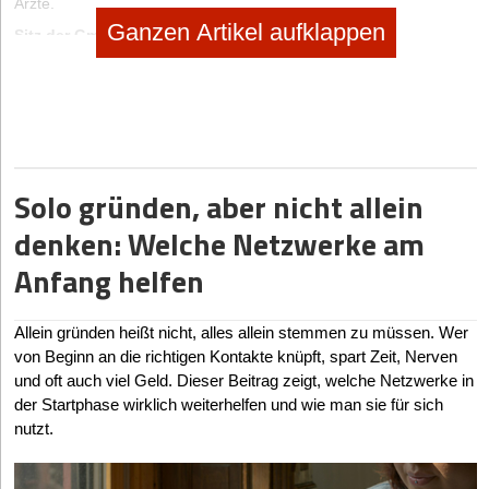
Ärzte.
Ganzen Artikel aufklappen
Sitz der GmbH:
In D.
Haftung:
In der Höhe des Gesellschaftsvermögens.
Grundkapital:
Mindestens 50.000 Euro, aufgeteilt in Aktien, die
entweder an der Börse oder außerhalb dieser gehandelt werden.
Davon müssen der Aktiengesellschaft bei der Bargründung
mindestens 12.500 Euro zur Verfügung stehen.
Solo gründen, aber nicht allein
Gesellschaftsvertrag/Satzung:
Verpflichtend.
denken: Welche Netzwerke am
Sachgründung:
Möglich, Sacheinlagen müssen voll eingebracht
und in der Satzung festgelegt sein.
Anfang helfen
Gründungskosten:
Ab ca. 2500 Euro, abhängig vom
Grundkapital.
Allein gründen heißt nicht, alles allein stemmen zu müssen. Wer
Eintrag ins Handelsregister:
Ja, Eintrag in Abteilung B.
von Beginn an die richtigen Kontakte knüpft, spart Zeit, Nerven
Wichtigste Anmeldungen bei:
Handelsregister, Gewerbeamt, Finanzamt,
und oft auch viel Geld. Dieser Beitrag zeigt, welche Netzwerke in
IHK bzw. HWK.
der Startphase wirklich weiterhelfen und wie man sie für sich
Publizitätspflicht:
Jahresabschlüsse müssen veröffentlicht bzw.
nutzt.
hinterlegt werden.
Strengere Auflagen für börsennotierte
Aktiengesellschaften.