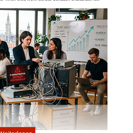
eren
eintragen
rhalten.
share me!
weiterleiten
ssieren:
Warum zu viel Identifikation mit dem Job
Start-ups ihren Mut verlieren, wenn es ernst