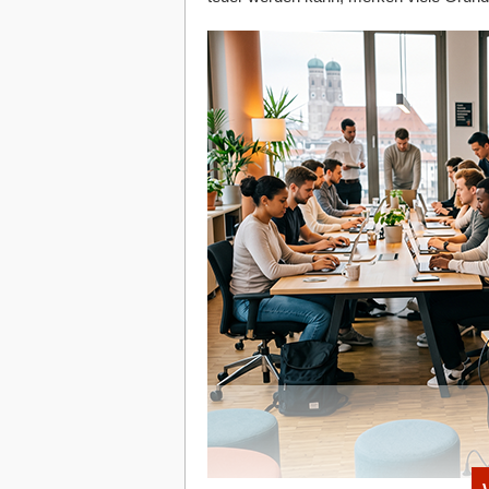
Hat Ihnen der Artikel gefallen?
Dann melden Sie sich kostenlos für uns
Newsletter
an, um exklusive Inhalte zu e
Diese Artikel könnten Sie auch intere
17.06.2026
|
Unternehmer-Typen
Wenn der Purpose toxisch wird: 
brandgefährlich ist
26.05.2026
|
Strategien
Schluss mit „Safe Play“: Warum 
wird