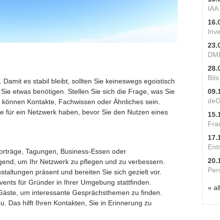
IAA
16.
Inv
23.
DME
28.
Bit
amit es stabil bleibt, sollten Sie keineswegs egoistisch
Sie etwas benötigen. Stellen Sie sich die Frage, was Sie
09.
deG
können Kontakte, Fachwissen oder Ähnliches sein.
e für ein Netzwerk haben, bevor Sie den Nutzen eines
15.
Fra
17.
Ent
orträge, Tagungen, Business-Essen oder
20.
gend, um Ihr Netzwerk zu pflegen und zu verbessern.
Per
staltungen präsent und bereiten Sie sich gezielt vor.
ents für Gründer in Ihrer Umgebung stattfinden.
» al
 Gäste, um interessante Gesprächsthemen zu finden.
u. Das hilft Ihren Kontakten, Sie in Erinnerung zu