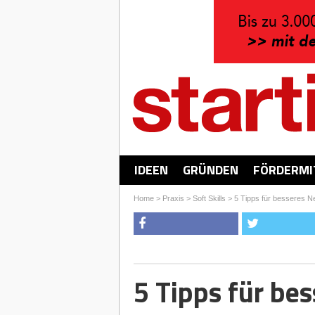
IDEEN
GRÜNDEN
FÖRDERMI
Home
>
Praxis
>
Soft Skills
>
5 Tipps für besseres N
5 Tipps für be