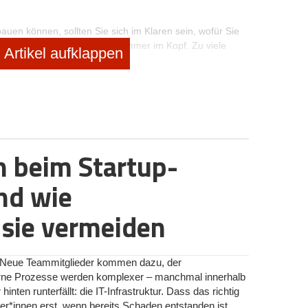
bauen können, sollten Sie sich im Klaren sein, wofür Sie
e das Ziel Ihres Netzwerkes immer im Kopf. Zu viele
Artikel aufklappen
rauf, dass Sie nicht zu viele Personen in Ihrem Netzwerk
 als viele Schlechte. Nutzen Sie unbedingt Online-
se eignen sich hervorragend, um einen Erstkontakt
ehung gelten auch in Netzwerken die Werte des
n beim Startup-
gkeit, Vertrauen, Höflichkeit und Ehrlichkeit. Bleiben Sie
m Kontakt, ohne aufdringlich zu erscheinen. Das geht
nd wie
Abendessen bei der Durchreise durch eine Stadt
 sie vermeiden
icht zu netzwerken. Viele Jungunternehmer ignorieren die
so Chancen, ihr Start-up bekannter zu machen. Die
. Neue Teammitglieder kommen dazu, der
suchen Sie durch kompetentes Auftreten aufzufallen.
rne Prozesse werden komplexer – manchmal innerhalb
 fast keinem beruflichen Feld passt die Aussage, „Man
ten runterfällt: die IT-Infrastruktur. Dass das richtig
tworking.
r*innen erst, wenn bereits Schaden entstanden ist.