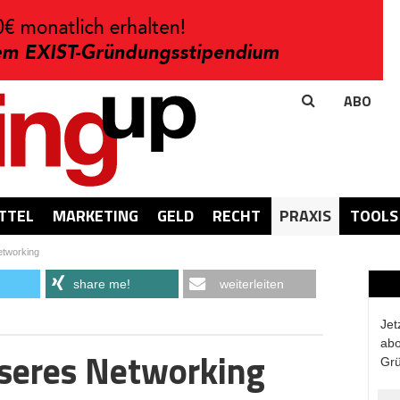
ABO
TTEL
MARKETING
GELD
RECHT
PRAXIS
TOOLS
etworking
share me!
weiterleiten
Jet
abo
sseres Networking
Grü