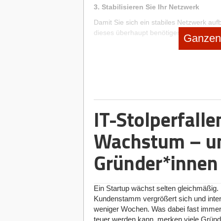
3. Stabilisieren Sie Ihr Netzwerk
Damit Sie sich ein stabiles Netzwerk auf
dieses überhaupt benötigen. Behalten Si
Ganzen 
Köche verderben den Brei. Achten Sie da
haben. Wenige gute Kontakte sind besser
Plattformen wie Xing oder LinkedIn. Die
herzustellen.
4. Pflegen Sie Ihr Netzwerk
Wie in einer zwischenmenschlichen Bezi
IT-Stolperfalle
Menschen. Die Wichtigsten sind Zuverlässi
mit Ihren Netzwerkpartnern in konstante
Wachstum – u
sehr gut, indem Sie z.B. ein spontanes 
organisieren.
Gründer*innen
5. Vermeiden Sie Fehler
Der größte Fehler ist ganz einfach gar n
Macht der Netzwerke und verbauen sich 
Ein Startup wächst selten gleichmäßig
graue Maus zu spielen wäre Ihr Tod. Ver
Kundenstamm vergrößert sich und inte
Wirken Sie dabei aber nicht arrogant. In
weniger Wochen. Was dabei fast immer hin
erntet, was man sät“, so gut wie beim Ne
teuer werden kann, merken viele Gründe