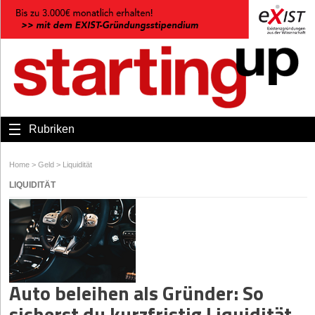
Rubriken
Home
>
Geld
>
Liquidität
LIQUIDITÄT
Auto beleihen als Gründer: So
sicherst du kurzfristig Liquidität