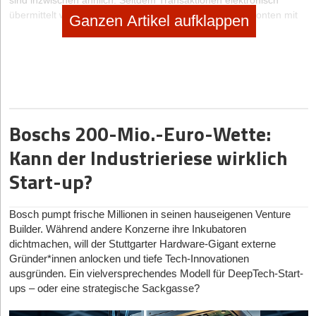
sind inzwischen ähnlich. Seitdem Transaktionen elektronisch
übermittelt werden, müssen Selbstständige für Firmenkonten mit
Ganzen Artikel aufklappen
starkem Zahlungsverkehr nicht zwingend mehr bezahlen. Der
wesentliche Unterschied liegt darin, dass die
Verbraucherschutzbestimmungen für private Kunden mehr
Transparenz fordern. Wenn Sie aus geschäftlichen Zwecken ein
Konto führen, bestehen also weniger strenge Vorgaben darüber,
welche Informationen Ihre Bank Ihnen gegenüber offenlegen
muss.
Boschs 200-Mio.-Euro-Wette:
On- oder offline?
Kann der Industrieriese wirklich
Möchten Sie als Einzelunternehmer ein Geschäftskonto eröffnen,
Start-up?
haben Sie die Qual der Wahl. Dabei müssen Sie sich nicht nur für
einen Anbieter entscheiden, sondern auch für ein passendes
Modell. Generell lassen sich die Angebote in drei Kategorien
Bosch pumpt frische Millionen in seinen hauseigenen Venture
einteilen:
Builder. Während andere Konzerne ihre Inkubatoren
dichtmachen, will der Stuttgarter Hardware-Gigant externe
Filialbanken
Gründer*innen anlocken und tiefe Tech-Innovationen
Direktbanken
ausgründen. Ein vielversprechendes Modell für DeepTech-Start-
Fintechs
ups – oder eine strategische Sackgasse?
Während Sie bei Filialbanken Ansprechpartner vor Ort aufsuchen