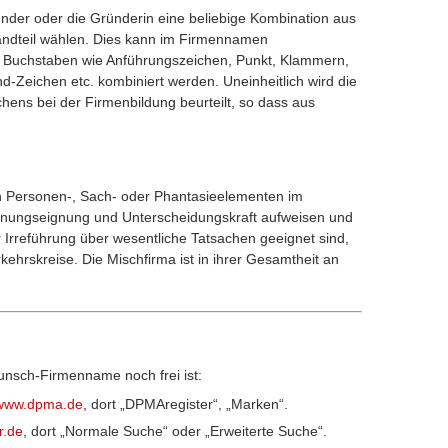
nder oder die Gründerin eine beliebige Kombination aus
andteil wählen. Dies kann im Firmennamen
s Buchstaben wie Anführungszeichen, Punkt, Klammern,
Zeichen etc. kombiniert werden. Uneinheitlich wird die
ens bei der Firmenbildung beurteilt, so dass aus
on Personen-, Sach- oder Phantasieelementen im
nungseignung und Unterscheidungskraft aufweisen und
r Irreführung über wesentliche Tatsachen geeignet sind,
ehrskreise. Die Mischfirma ist in ihrer Gesamtheit an
unsch-Firmenname noch frei ist:
www.dpma.de
, dort „DPMAregister“, „Marken“.
r.de
, dort „Normale Suche“ oder „Erweiterte Suche“.