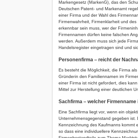
Markengesetz (MarkenG), das den Schut
Deutschen Patent- und Markenamt regelt, 
einer Firma und der Wahl des Firmennam
Firmenwahrheit, Firmenklarheit und des
erkennbar sein muss, wer der Firmeninha
Firmennamen dürfen keine falschen Ang
werden. Außerdem muss sich jede Firma 
Handelsregister eingetragen sind und si
Personenfirma – reicht der Nach
Es besteht die Möglichkeit, die Firma al
Gründerin den Familiennamen im Firme
einer Firma ist nicht gefordert, dies ka
Mittel zur Herstellung einer deutlichen 
Sachfirma – welcher Firmenname
Eine Sachfirma liegt vor, wenn ein obj
Unternehmensgegenstand gegeben ist. Di
Kennzeichnung des Kaufmanns kommt ei
so dass eine individuellere Kennzeichnu
Firmenbestandteile zum Thema Marktstufe