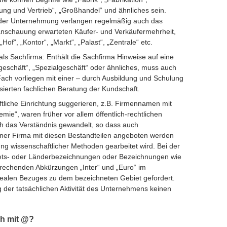
ellung und Vertrieb“, „Großhandel“ und ähnliches sein.
der Unternehmung verlangen regelmäßig auch das
nschauung erwarteten Käufer- und Verkäufermehrheit,
Hof“, „Kontor“, „Markt“, „Palast“, „Zentrale“ etc.
ls Sachfirma: Enthält die Sachfirma Hinweise auf eine
geschäft“, „Spezialgeschäft“ oder ähnliches, muss auch
Fach vorliegen mit einer – durch Ausbildung und Schulung
sierten fachlichen Beratung der Kundschaft.
ftliche Einrichtung suggerieren, z.B. Firmennamen mit
mie“, waren früher vor allem öffentlich-rechtlichen
ch das Verständnis gewandelt, so dass auch
einer Firma mit diesen Bestandteilen angeboten werden
g wissenschaftlicher Methoden gearbeitet wird. Bei der
ts- oder Länderbezeichnungen oder Bezeichnungen wie
sprechenden Abkürzungen „Inter“ und „Euro“ im
ealen Bezuges zu dem bezeichneten Gebiet gefordert.
 der tatsächlichen Aktivität des Unternehmens keinen
h mit @?