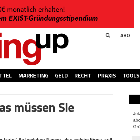
ABO
TTEL
MARKETING
GELD
RECHT
PRAXIS
TOOLS
as müssen Sie
Jet
abo
Grü
er lautet: Auf welchen Namen, also welche Firma, soll