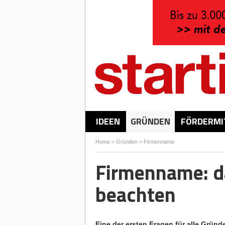
IDEEN
GRÜNDEN
FÖRDERMI
Home
>
Gründen
>
Firmenname
Firmenname: d
beachten
Eine der ersten Fragen für alle Gründ