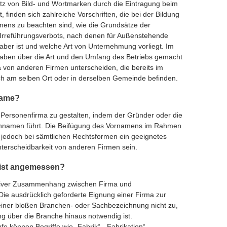
z von Bild- und Wortmarken durch die Eintragung beim
finden sich zahlreiche Vorschriften, die bei der Bildung
ens zu beachten sind, wie die Grundsätze der
 Irreführungsverbots, nach denen für Außenstehende
ber ist und welche Art von Unternehmung vorliegt. Im
aben über die Art und den Umfang des Betriebs gemacht
von anderen Firmen unterscheiden, die bereits im
ch am selben Ort oder in derselben Gemeinde befinden.
name?
s Personenfirma zu gestalten, indem der Gründer oder die
nnamen führt. Die Beifügung des Vornamens im Rahmen
nn jedoch bei sämtlichen Rechtsformen ein geeignetes
Unterscheidbarkeit von anderen Firmen sein.
 ist angemessen?
ektiver Zusammenhang zwischen Firma und
e ausdrücklich geforderte Eignung einer Firma zur
ner bloßen Branchen- oder Sachbezeichnung nicht zu,
ng über die Branche hinaus notwendig ist.
 können Begriffe wie „Fabrik“, „Fabrikation“,