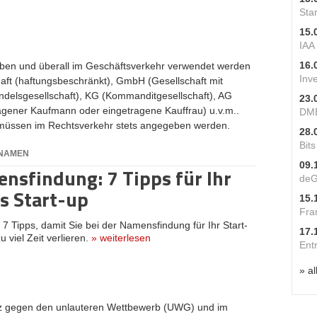
Star
15.
IAA
16.
ben und überall im Geschäftsverkehr verwendet werden
Inv
aft (haftungsbeschränkt), GmbH (Gesellschaft mit
delsgesellschaft), KG (Kommanditgesellschaft), AG
23.
tragener Kaufmann oder eingetragene Kauffrau) u.v.m..
DME
üssen im Rechtsverkehr stets angegeben werden.
28.
Bit
NNAMEN
09.
nsfindung: 7 Tipps für Ihr
deG
s Start-up
15.
Fra
:
7 Tipps, damit Sie bei der Namensfindung für Ihr Start-
17.
u viel Zeit verlieren.
»
weiterlesen
Ent
» al
z gegen den unlauteren Wettbewerb (UWG) und im