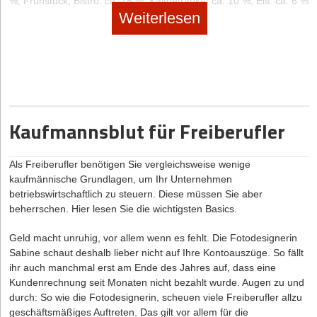
%; Frühstück, Bistro: ca. 15 %; Kaltgetränke: ca. 10 %; Eis: ca. 6 %
Übersetzungsagenturen zusammenarbeiten, nicht in eine
Wichtige Kontakte für selbstständige Design Thinking
Weiterlesen
Scheinselbstständigkeit zu geraten. Haben Sie hier vertraglich
Coaches
festgelegte Verpflichtungen, beispielsweise zu festen Arbeitszeiten,
müssen Sie vorsichtig sein. Letztendlich wird das Finanzamt in
Zum Vernetzen
diesem Fall individuell beurteilen, ob Sie als Freiberufler gelten.
www.xing.com/communities/groups/design-thinking-fuer-berater-
Hinweis:
Sie sollten eine evtl. Ablehnung durch die
und-trainer-6ce5-1080646/posts
Finanzbehörden nicht einfach hinnehmen, sondern evtl. mit
juristischer Hilfe dagegen vorgehen. Denn die Freiberuflichkeit
Kaufmannsblut für Freiberufler
webinale.de/ideation-design-thinking/
bietet Ihnen zahlreiche Vorteile, z.B.:
Sie müssen kein Gewerbe anmelden
www.designthinkingconference.com
Als Freiberufler benötigen Sie vergleichsweise wenige
Sie müssen keine Gewerbesteuer zahlen
kaufmännische Grundlagen, um Ihr Unternehmen
Der Eintrag ins Handelsregister fällt weg, sofern Sie keine
betriebswirtschaftlich zu steuern. Diese müssen Sie aber
Die Autorin
Pauline Tonhauser ist CEO und Gründerin der
Kapitalgesellschaft gründen
beherrschen. Hier lesen Sie die wichtigsten Basics.
DesignThinkingCoach Academy
. Zusammen mit ihrem Team
vermittelt sie Design Thinking und bildet neue Coaches aus.
Sie brauchen keine doppelte Buchführung führen und müssen
Geld macht unruhig, vor allem wenn es fehlt. Die Fotodesignerin
keinen Jahresabschluss aufstellen
Sabine schaut deshalb lieber nicht auf Ihre Kontoauszüge. So fällt
Sie müssen Angaben über Ihre Gewinne und Verluste nicht
ihr auch manchmal erst am Ende des Jahres auf, dass eine
publizieren
Kundenrechnung seit Monaten nicht bezahlt wurde. Augen zu und
Zur Gewinnermittlung ist es ausreichend, wenn Sie eine EÜR
durch: So wie die Fotodesignerin, scheuen viele Freiberufler allzu
(Einnahmen-Überschuss-Rechnung) beim Finanzamt
geschäftsmäßiges Auftreten. Das gilt vor allem für die