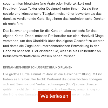
einreichen
sogenannten Idealisten (wie Ärzte oder Heilpraktiker) und
Kreativen (etwa Texter oder Designer) unter ihnen. Da sie ihre
Sie sind kein Mitglied der IHK oder HWK, daher entfallen die
soziale und künstlerische Tätigkeit meist höher bewerten als das
Kammergebühren
damit zu verdienende Geld, liegt ihnen das kaufmännische Denken
2. Lassen Sie einen ansprechenden Internetauftritt erstellen
oft recht fern.
Dafür müssen Sie zunächst wohl etwas Geld investieren, eine
Das ist zwar angenehm für die Kunden, aber schlecht für das
moderne Webseite mit ansprechendem und professionellen
eigene Konto. Dabei müssen Freiberufler nur eine Handvoll Dinge
Design, welche suchmaschinenoptimiert ist, wird Ihnen jedoch auf
verstehen, um den Überblick über das eigene Geschäft zu wahren
lange Sicht deutlich mehr nützen, da Sie damit mehr Kund/innen
und damit die Zügel der unternehmerischen Entwicklung in der
überzeugen.
Hand zu behalten. Hier erfahren Sie, was Sie als Freiberufler an
betriebswirtschaftlichem Wissen haben müssen.
3. Gehen Sie mit klarer Struktur an Ihre Aufträge heran und
behalten Sie die Übersicht
EINNAHMEN-ÜBERSCHUSSRECHNUNG PLANEN
Effizientes Arbeiten ist Pflicht, denn die Konkurrenz ist groß und
Die größte Hürde einmal im Jahr ist die Gewinnermittlung. Mit ihr
viele Arbeitsschritte, die Übersetzer/innen nebenbei erledigen
haben es Freiberufler leicht: Während die gewerblichen Kollegen
müssen, werden bei der Preiskalkulation gern vernachlässigt.
sich mit Gewinn- und Verlustrechnungen (GuV) sowie Bilanzen
quälen, reicht dem Finanzamt bei Freiberuflern, unabhängig von
Wichtige Kontakte für selbstständige Übersetzer/innen
der Höhe des Umsatzes und des Gewinns, eine einfache
Weiterlesen
Branchenkontakte:
Einnahmen- und Überschussrechnung (EÜR). Diese hat zwei
Bundesverband der Dolmetscher und Übersetzer e.V. (BDÜ)
entscheidende Vorteile. Zunächst beruht die EÜR auf einem