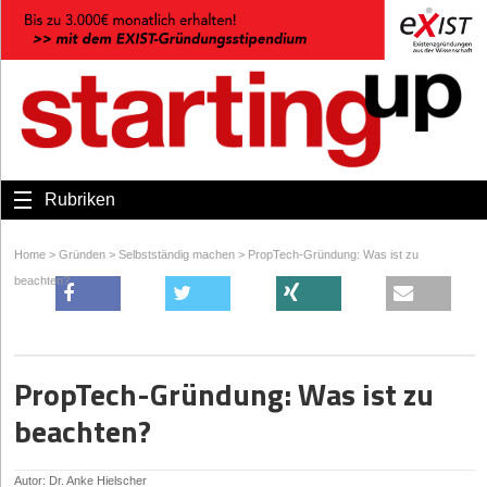
Rubriken
Home
>
Gründen
>
Selbstständig machen
>
PropTech-Gründung: Was ist zu
beachten?
PropTech-Gründung: Was ist zu
beachten?
Autor: Dr. Anke Hielscher