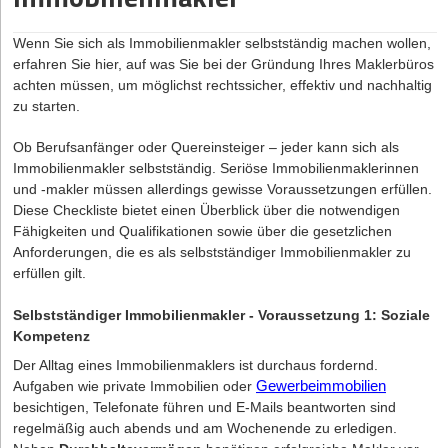
Markt testen dürfen. Nicht nur die Karte wechselt alle zwei
ein umfassendes Kulturverständnis zur jeweiligen Sprache
Wochen, sondern auch die Küche, das Personal und das Food-
unabdingbar ist. Auch Methoden zur Unterstützung, etwa
Wenn Sie sich als Immobilienmakler
selbstständig machen
wollen,
Konzept. Laden Ein eignet sich deshalb auch hervorragend
Konzentrationsstrategien und das Verwenden von geeigneten
erfahren Sie hier, auf was Sie bei der Gründung Ihres Maklerbüros
dafür, sich bzw. seine Foodkonzept direkt am Markt
Übersetzungsprogrammen gehört hier in aller Regel zum
achten müssen, um möglichst rechtssicher, effektiv und nachhaltig
auszuprobieren.
Lehrplan. Ein Hochschulstudium ist immer ratsam, wenn Sie
zu starten.
hauptberuflich Übersetzer/in sein möchten, da Sie sehr
Behördengänge
wahrscheinlich nur so größere Aufträge erhalten werden. Immerhin
Ob Berufsanfänger oder Quereinsteiger – jeder kann sich als
Behördengänge sind bei einer Unternehmensgründung
möchten Ihre Auftraggeber ein gewisses Maß an Sicherheit, dass
Immobilienmakler selbstständig. Seriöse Immobilienmaklerinnen
unabdingbar und meist der unangenehmste Teil der selbständigen
Sie auch gute Qualität liefern. Zwar dürfen Sie, wie angemerkt,
und -makler müssen allerdings gewisse Voraussetzungen erfüllen.
Tätigkeit.
durchaus ohne Ausbildung als Übersetzer/in arbeiten,
Diese Checkliste bietet einen Überblick über die notwendigen
wahrscheinlich ziehen Sie so allerdings nicht genügend Aufträge
Fähigkeiten und Qualifikationen sowie über die gesetzlichen
In der folgenden Checkliste bekommst du einen Überblick,
an Land, um hauptberuflich und komplett selbstständig als
Anforderungen, die es als selbstständiger Immobilienmakler zu
welche To do’s bei welchem Amt bzw. welcher Stelle auf dich
Übersetzer/in zu arbeiten. Außerdem kann es eventuell zu
erfüllen gilt.
als Foodtruck-Gründer warten:
Problemen mit dem Finanzamt kommen.
Gewerbeschein für Gaststätten und Imbisswägen
Selbstständiger Immobilienmakler - Voraussetzung 1: Soziale
2. Wählen Sie Ihre Sprachen mit Bedacht
(Gewerbeamt),
Kompetenz
Studieren Sie Translationswissenschaften, so erlernen Sie im
Steuerliche Unbedenklichkeitsbescheinigung (Finanzamt),
Der Alltag eines Immobilienmaklers ist durchaus fordernd.
Rahmen des Studiums in der Regel mindestens zwei
Aufgaben wie private Immobilien oder
Gewerbeimmobilien
Polizeiliches Führungszeugnis (Bundesamt für Justiz),
Fremdsprachen auf entsprechendem Niveau. Wählen Sie diese
besichtigen, Telefonate führen und E-Mails beantworten sind
Gaststättenunterrichtungsnachweis (IHK),
sorgfältig aus, denn die Nachfrage nach Übersetzungen in
regelmäßig auch abends und am Wochenende zu erledigen.
Gesundheitszeugnis & Hygienebelehrung (Gesundheitsamt),
bestimmte Sprachen ist unterschiedlich hoch und wird zudem