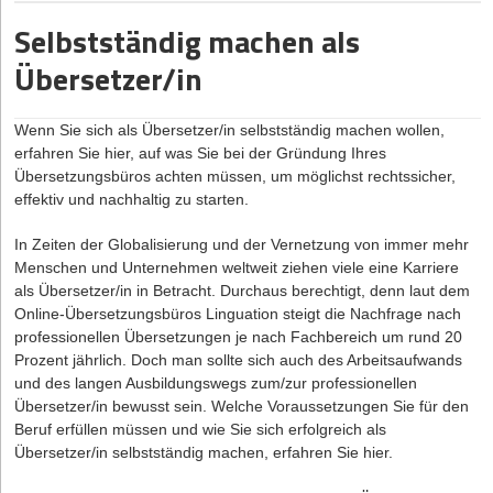
achten solltest, wenn du den Businessplan erstellst, erährst du
Welche Gewinne und Verluste sind in den ersten drei Jahren
Selbstständig machen als
hier.
nach Gründung zu erwarten?
Übersetzer/in
Was sind die Stärken und Schwächen des Unternehmens?
Warum brauchst du als Gründer*in einen Businessplan?
Welche Chancen und Risiken birgt der Markt?
Wenn es um die Finanzierung deiner Firma geht, ist ein
Wenn Sie sich als Übersetzer/in
selbstständig machen
wollen,
Welcher Kapitalbedarf resultiert aus der Planung und wie
vollständiger und übersichtlicher Businessplan das A und O. Denn
erfahren Sie hier, auf was Sie bei der Gründung Ihres
kann eine Finanzierung erfolgen?
wie der Name schon sagt, dient er dazu, die Gründung deines
Übersetzungsbüros achten müssen, um möglichst rechtssicher,
Unternehmens zu planen und den Kapitalbedarf zu erfassen. Und
(Quelle: gründerberater.de)
effektiv und nachhaltig zu starten.
bildet somit das Fundament für die Realisierung eines
erfolgreichen Geschäftskonzepts. Er fungiert sozusagen als
Wer sich mit einem Foodtruck selbständig machen will, kommt
In Zeiten der Globalisierung und der Vernetzung von immer mehr
Geschäftsplan, den du erstellen musst, um mögliche Geldgeber
auch um das Thema
Menschen und Unternehmen weltweit ziehen viele eine Karriere
Finanzierung
nicht herum. Eigentlich solltest
davon zu überzeugen, in deine Firma zu investieren. Damit
du dich schon während der Businessplanerstellung damit
als Übersetzer/in in Betracht. Durchaus berechtigt, denn laut dem
umfasst er folgende Funktionen:
auseinandersetzen. Hierzu zählen im Detail die Umsatz- und
Online-Übersetzungsbüros Linguation
steigt die Nachfrage nach
Präzisierung des Geschäftsmodells
Gewinnplanung, die Unternehmensfinanzierung sowie die
professionellen Übersetzungen je nach Fachbereich um rund 20
Festlegung strategischer und betriebswirtschaftlicher Ziele
Einnahmen-Überschuss-Rechnung
Prozent jährlich. Doch man sollte sich auch des Arbeitsaufwands
(EÜR).
und des langen Ausbildungswegs zum/zur professionellen
Überprüfung der Geschäftsidee hinsichtlich Durchführbarkeit
Feedback einholen und testen, testen, testen
Übersetzer/in bewusst sein. Welche Voraussetzungen Sie für den
und wirtschaftlichen Erfolgsaussichten
Beruf erfüllen müssen und wie Sie sich erfolgreich als
Leider kann man nie mit Sicherheit abschätzen, ob das eigene
Voraussetzung zur Beantragung öffentlicher Fördermittel
Übersetzer/in selbstständig machen, erfahren Sie hier.
Business ein Erfolg wird. Es ist jedoch mit Sicherheit von Vorteil,
Basis für zukünftige unternehmerische Strategien und
Speisen bereits vorab zu testen und Feedback einzuholen.