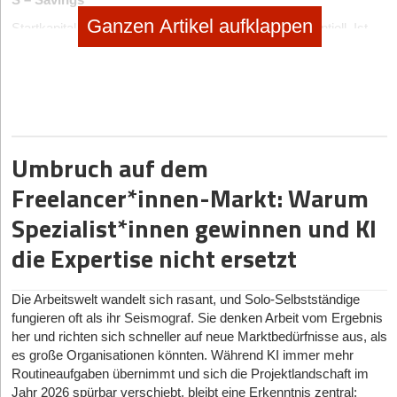
S – Savings
Ganzen Artikel aufklappen
Startkapital ist bei einer Unternehmensgründung essentiell. Ist
das Eigenkapital begrenzt, müssen PropTech-Start-uppers
Gelder über öffentliche Förderungen und Zuwendungen,
Gründerstipendien (z.B. EXIST), Beteiligungen
(Beteiligungsgesellschaften, Business Angels), Crowdfunding
oder durch Darlehen bei der Bank beschaffen.
T – Talk
Umbruch auf dem
Für PropTech-Startup-Gründer*innen ist es von Bedeutung, mit
Freelancer*innen-Markt: Warum
anderen über die Geschäftsidee oder das -modell zu sprechen.
Hinweise und Tipps Dritter sollte man sich stets anhören,
Spezialist*innen gewinnen und KI
hinterfragen und möglicherweise (nicht immer) umsetzen. Auch
die Expertise nicht ersetzt
aus Erfahrungen anderer, wie z.B. der Umgang mit
Rückschlägen, können Lernschlüsse gezogen werden. Zudem
sollten PropTech-Start-uppers Experten (z.B. Rechtsberater,
Die Arbeitswelt wandelt sich rasant, und Solo-Selbstständige
Experten oder Forscher aus der Immobilienbranche) konsultieren
fungieren oft als ihr Seismograf. Sie denken Arbeit vom Ergebnis
um negative Zwischenfälle zu vermeiden. Ferner müssen
her und richten sich schneller auf neue Marktbedürfnisse aus, als
PropTech-Start-up-Inhaber*innen ein Netzwerk aufbauen bzw.
es große Organisationen könnten. Während KI immer mehr
dieses erweitern, z.B. durch den Besuch von Messen (z.B.
Routineaufgaben übernimmt und sich die Projektlandschaft im
EXPO REAL) oder den Beitritt in Vereine und Verbände der
Jahr 2026 spürbar verschiebt, bleibt eine Erkenntnis zentral: