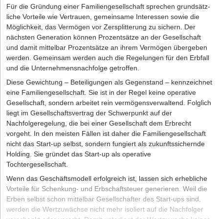
erneut aktiviert werden.
Für die Gründung einer Familiengesellschaft sprechen grundsätz-
Welche Fördermittel gibt es?
liche Vorteile wie Vertrauen, gemeinsame Interessen sowie die
Das Pay-as-you-go-Modell:
Die Endnutzer*innen bezahlen nur
Worauf ist bei der Einrichtung einer eigenen Website zu
Möglichkeit, das Vermögen vor Zersplitterung zu sichern. Der
Ressourcen, die sie tatsächlich genutzt haben. Die Zahlung basiert
achten?
nächsten Generation können Prozentsätze an der Gesellschaft
auf einer messbaren Einheit wie z. B. pro Transaktion, pro
und damit mittelbar Prozentsätze an ihrem Vermögen übergeben
Wie konzipiert man Marketingaktivitäten – online und offline?
Gigabyte Speicherplatz, pro Verbindung.
werden. Gemeinsam werden auch die Regelungen für den Erbfall
Was ist ein Kapitalbedarfsplan?
Freemium-Modell:
du kombinierst zwei Angebote. Erst stellst du
und die Unternehmensnachfolge getroffen.
ein Basisprodukt kostenlos zur Verfügung, um potenzielle
Für das Maklergeschäft sind zwei Ressourcen unabdingbar:
Diese Gewichtung – Beteiligungen als Gegenstand – kennzeichnet
Kund*innen zu gewinnen und ihr Interesse zu wecken. Dann
Immobilien und Kunden. Sobald beide eine gewisse Anzahl
eine Familiengesellschaft. Sie ist in der Regel keine operative
bietest du die Möglichkeit an, die Vollversion mit zusätzlichen
übersteigen, wird es ohne Hilfsmittel unübersichtlich. Deshalb ist
Gesellschaft, sondern arbeitet rein vermögensverwaltend. Folglich
Funktionen und Erweiterungen zu nutzen, für die
es empfehlenswert, sich früh eine entsprechende CRM- bzw.
liegt im Gesellschaftsvertrag der Schwerpunkt auf der
Endnutzer*innen aber extra bezahlen müssen.
Immobiliensoftware zuzulegen. Mit einem solchen Tool behalten
Nachfolgeregelung, die bei einer Gesellschaft dem Erbrecht
In-App-Käufe:
Dieses Modell ermöglicht es, eine App als
Immobilienmakler den Überblick und sparen viel Zeit im
vorgeht. In den meisten Fällen ist daher die Familiengesellschaft
Vertriebskanal zu nutzen, um verschiedene Produkte zu
turbulenten Arbeitsalltag.
nicht das Start-up selbst, sondern fungiert als zukunftssichernde
verkaufen.
Holding. Sie gründet das Start-up als operative
Die ersten Schritte als selbstständiger Immobilienmakler
Tochtergesellschaft.
Umsatz mit einem Produkt und produkt-begleitenden
Sind all diese Voraussetzungen erfüllt, steht einer erfolgreichen
Dienstleistungen. Dazu gehören in erster Linie technischer Support und
Wenn das Geschäftsmodell erfolgreich ist, lassen sich erhebliche
Laufbahn als selbstständiger Immobilienmakler nichts mehr im
Wartung deines Softwareprodukts.
Vorteile für Schenkung- und Erbschaftsteuer generieren. Weil die
Weg. Neulinge treibt vor allem eine Frage um: Wie akquiriere ich
Erben selbst schon mittelbar Gesellschafter des Start-ups sind,
Nach Bereitstellungsmodell
neue
Immobilien
für mein Portfolio?
werden die Wertzuwächse nicht mehr isoliert auf die Nachfolger
Cloud:
Ein Softwareprodukt wird über das Internet bereitgestellt,