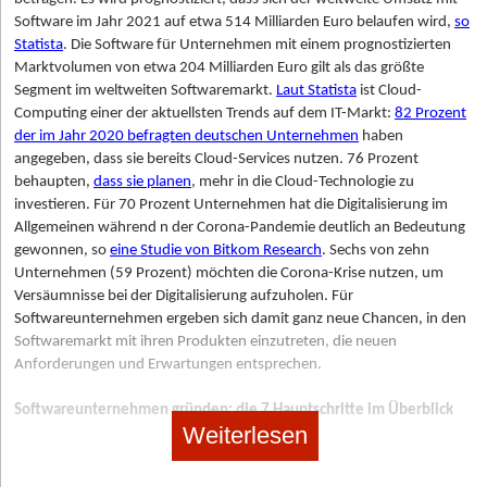
Gewinnplanung, die Unternehmensfinanzierung sowie die
Sozialversicherung. Da mit Lebensmitteln gearbeitet wird, gelten
Software im Jahr 2021 auf etwa 514 Milliarden Euro belaufen wird,
so
Einnahmen-Überschuss-Rechnung
(EÜR).
strenge gesetzliche Vorgaben zur Lebensmittelsicherheit und
Statista
. Die Software für Unternehmen mit einem prognostizierten
Hygiene. Die Einhaltung dieser Standards wird regelmäßig durch
Marktvolumen von etwa 204 Milliarden Euro gilt als das größte
Feedback einholen und testen, testen, testen
die zuständigen Kontrollbehörden überprüft. Eine umfassende
Segment im weltweiten Softwaremarkt.
Laut Statista
ist Cloud-
Leider kann man nie mit Sicherheit abschätzen, ob das eigene
Dokumentation der betrieblichen Abläufe sowie regelmäßige
Computing einer der aktuellsten Trends auf dem IT-Markt:
82 Prozent
Business ein Erfolg wird. Es ist jedoch mit Sicherheit von Vorteil,
interne Hygienekontrollen sind daher unverzichtbar
.
der im Jahr 2020 befragten deutschen Unternehmen
haben
Speisen bereits vorab zu testen und Feedback einzuholen.
angegeben, dass sie bereits Cloud-Services nutzen. 76 Prozent
Während dieser Zeit darfst du nicht vergessen, deine Tester auch
Schritt 5: Ausstattung und Küche: Mobil oder stationär?
behaupten,
dass sie planen
, mehr in die Cloud-Technologie zu
auf den zukünftigen Imbisswagen aufmerksam zu machen, um
investieren. Für 70 Prozent Unternehmen hat die Digitalisierung im
Die gewählte Produktionsstätte muss den hygienischen und
gleich deinen Kundenstock aufzubauen. Ziel ist es also zu tesen,
Allgemeinen während n der Corona-Pandemie deutlich an Bedeutung
technischen Anforderungen der jeweiligen Landesvorschriften
zu verfeinern und zu promoten.
gewonnen, so
eine Studie von Bitkom Research
. Sechs von zehn
entsprechen. In der Anfangsphase nutzen viele Gründer*innen
Unternehmen (59 Prozent) möchten die Corona-Krise nutzen, um
eine gewerbliche Mietküche oder arbeiten mit
Hier ist zu empfehlen:
Versäumnisse bei der Digitalisierung aufzuholen. Für
Gastronomiebetrieben zusammen. Neben der reinen Küche
Softwareunternehmen ergeben sich damit ganz neue Chancen, in den
Feedback von Freunden und Verwandten: Dafür eignet sich
spielt auch die Logistik eine zentrale Rolle – etwa bei der
Softwaremarkt mit ihren Produkten einzutreten, die neuen
besonders eine gemietete Location, in welche du so viele Gäste
Auswahl geeigneter Verpackungen, Transportlösungen oder
Anforderungen und Erwartungen entsprechen.
wie möglich zu einem Probeessen einlädst, inkl. Feedback in
Warmhalteboxen. Wer direkt vor Ort bei Veranstaltungen
Form eines Gesprächs und/oder Fragebogens.
verkaufen möchte, kann alternativ auf mobile Konzepte wie
Softwareunternehmen gründen: die 7 Hauptschritte im Überblick
Foodtrucks oder Verkaufsanhänger setzen.
Öffentliche Veranstaltung: Für den ersten öffentlichen Auftritt
Weiterlesen
eignet sich nichts besser, als einen Foodwagen auf einem
Wir haben den Gründungsprozess in 7 Schritte unterteilt. Alle Schritte
Schritt 6: Marketing & Vertrieb: Sichtbarkeit schaffen
Street-Food-Festival zu mieten. Hier kannst du einerseits
sind jedoch so eng miteinander verbunden, dass es nicht immer