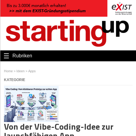
Rubriken
Home
>
Ideen
>
Apps
KATEGORIE
Von der Vibe-Coding-Idee zur
launchfähigen App