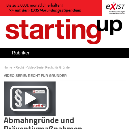
Rubriken
Home
>
Recht
>
Video-Serie: Recht für Gründer
VIDEO-SERIE: RECHT FÜR GRÜNDER
Abmahngründe und
Präventivmaßnahmen