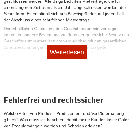
geschlossen werden. Allerdings bedürfen Mietverträge, die für
einen längeren Zeitraum als ein Jahr abgeschlossen werden, der
Schriftform. Es empfiehlt sich aus Beweisgründen auf jeden Fall
der Abschluss eines schriftlichen Mietvertrags.
Der inhaltlichen Gestaltung des Geschäftsraummietvertrags
kommt besondere Bedeutung zu, denn der gesetzliche Schutz des
Geschäftsraummieters ist nicht vergleichbar mit den gesetzlichen
Schutzbestimmungen des Wohnraummieters. So gelten
Weiterlesen
insbesondere weder Kündigungs- und Bestandsschutz noch die
Sozialklausel noch die Vorschriften zur Regelung der Miethöhe und
zum Räumungsschutz. Um sicher zu gehen, dass man als
gewerblicher Mieter seine Rechtsposition sinnvoll absichert,
empfiehlt es sich, anwaltliche Unterstützung in Anspruch zu
nehmen und den Geschäftraummietvertrag sorgfältig zu
verhandeln.
Fehlerfrei und rechtssicher
Mietgegenstand und Nutzungsbestimmung
Das Gewerberaummietobjekt muss nach Anschrift, Lage und
Welche Arten von Produkt-, Produzenten- und Verkäuferhaftung
Umfang genau im Vertrag beschrieben sein. Ein
gibt es? Was muss ich beachten, damit meine Kunden keine Opfer
Gewerberaummietvertrag enthält häufig auch eine
von Produktmängeln werden und Schaden erleiden?
Nutzungsbestimmung, die man aus Mietersicht möglichst weit