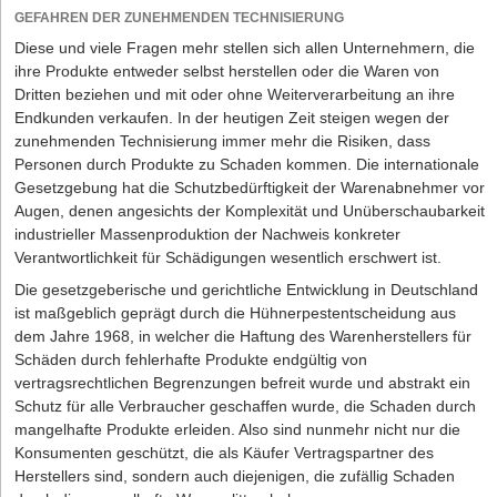
formulieren sollte, z.B. "zur gewerblichen Nutzung".
GEFAHREN DER ZUNEHMENDEN TECHNISIERUNG
Mietzins, Nebenkosten und Kaution
Diese und viele Fragen mehr stellen sich allen Unternehmern, die
Die Miethöhe kann bei Vertragsabschluss zwischen den
ihre Produkte entweder selbst herstellen oder die Waren von
Vertragsparteien frei vereinbart werden, wobei ortsübliche
Dritten beziehen und mit oder ohne Weiterverarbeitung an ihre
Vergleichsmieten ein Maßstab für den geforderten Mietzins sein
Endkunden verkaufen. In der heutigen Zeit steigen wegen der
sollten. Mietwucher ist verboten. Gezahlt wird der Mietzins in
zunehmenden Technisierung immer mehr die Risiken, dass
monatlichen Beträgen, jeweils zu Beginn eines Monats im Voraus.
Personen durch Produkte zu Schaden kommen. Die internationale
Grundsätzlich sind nach dem Gesetz mit dem Mietzins alle
Gesetzgebung hat die Schutzbedürftigkeit der Warenabnehmer vor
Nebenkosten (also die Betriebskosten) abgegolten. In der Praxis
Augen, denen angesichts der Komplexität und Unüberschaubarkeit
der Geschäftsraummietverträge werden die Betriebskosten
industrieller Massenproduktion der Nachweis konkreter
allerdings meist unter Bezugnahme auf die Betriebskosten-
Verantwortlichkeit für Schädigungen wesentlich erschwert ist.
Verordnung ganz oder teilweise auf den Mieter umgelegt. Es ist
Die gesetzgeberische und gerichtliche Entwicklung in Deutschland
ratsam, die Nebenkostenbestimmungen im Vertrag sehr sorgfältig
ist maßgeblich geprägt durch die Hühnerpestentscheidung aus
zu verhandeln.
dem Jahre 1968, in welcher die Haftung des Warenherstellers für
Mietzeit – am besten mit Verlängerungsoption
Schäden durch fehlerhafte Produkte endgültig von
vertragsrechtlichen Begrenzungen befreit wurde und abstrakt ein
Die Laufzeit des Vertrags kann frei vereinbart werden. Es empfiehlt
Schutz für alle Verbraucher geschaffen wurde, die Schaden durch
sich, im Fall eines befristeten Mietverhältnisses, eine
mangelhafte Produkte erleiden. Also sind nunmehr nicht nur die
Verlängerungsklausel vorzusehen, wonach sich das Mietverhältnis
Konsumenten geschützt, die als Käufer Vertragspartner des
über die feste Vertragsdauer hinaus automatisch um eine
Herstellers sind, sondern auch diejenigen, die zufällig Schaden
bestimmte Zeitspanne verlängert, wenn es nicht zum Ablauf der