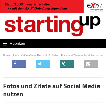
Rubriken
Home
>
Recht
>
Video-Serie: Recht für Gründer
>
Fotos und Zitate rechtssicher nutzen
Fotos und Zitate auf Social Media
nutzen