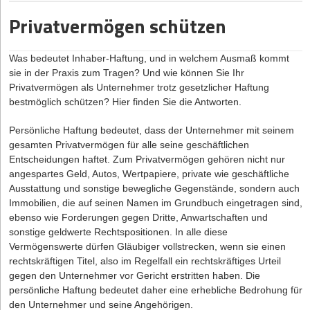
Verordnung.
Privatvermögen schützen
Welche Folgen hätte ein solches Scheitern für digitale
Unternehmen?
Was bedeutet Inhaber-Haftung, und in welchem Ausmaß kommt
Ohne Neuregelung würden bis auf Weiteres die aktuellen
sie in der Praxis zum Tragen? Und wie können Sie Ihr
Bestimmungen der ePrivacy-Richtlinie anwendbar bleiben. Diese
Privatvermögen als Unternehmer trotz gesetzlicher Haftung
sind in Deutschland vor allem im
Telemediengesetz (TMG)
und im
bestmöglich schützen? Hier finden Sie die Antworten.
Telekommunikationsgesetz (TKG)
umgesetzt. Danach ist das
Setzen und Auslesen von Cookies zu Werbezwecken ohnehin nur
Persönliche Haftung bedeutet, dass der Unternehmer mit seinem
mit vorheriger Einwilligung der Nutzer zulässig. Dies hat der
gesamten Privatvermögen für alle seine geschäftlichen
Bundesgerichtshof vor Kurzem bestätigt. Dasselbe gilt, nach
Entscheidungen haftet. Zum Privatvermögen gehören nicht nur
Auffassung der Datenschutzbehörden, auch für den Einsatz
angespartes Geld, Autos, Wertpapiere, private wie geschäftliche
bekannter Analysetools wie Google Analytics.
Ausstattung und sonstige bewegliche Gegenstände, sondern auch
Immobilien, die auf seinen Namen im Grundbuch eingetragen sind,
Aus Unternehmenssicht ist das Scheitern der ePrivacy-Verordnung
ebenso wie Forderungen gegen Dritte, Anwartschaften und
daher nicht nur Anlass zur Freude. Es bestand zumindest die
sonstige geldwerte Rechtspositionen. In alle diese
Hoffnung, das vergleichsweise starre aktuelle Regelungskorsett
Vermögenswerte dürfen Gläubiger vollstrecken, wenn sie einen
durch einen progressiven Entwurf stärker an die Bedürfnisse der
rechtskräftigen Titel, also im Regelfall ein rechtskräftiges Urteil
digitalen Wirtschaft anpassen zu können. Diese Hoffnung hat sich
gegen den Unternehmer vor Gericht erstritten haben. Die
nun zerschlagen. Anderseits kann die Werbewirtschaft nach der
persönliche Haftung bedeutet daher eine erhebliche Bedrohung für
flächendeckenden Implementierung der bekannten Cookie-Banner
den Unternehmer und seine Angehörigen.
mit dem Status quo sicher deutlich besser leben als mit den