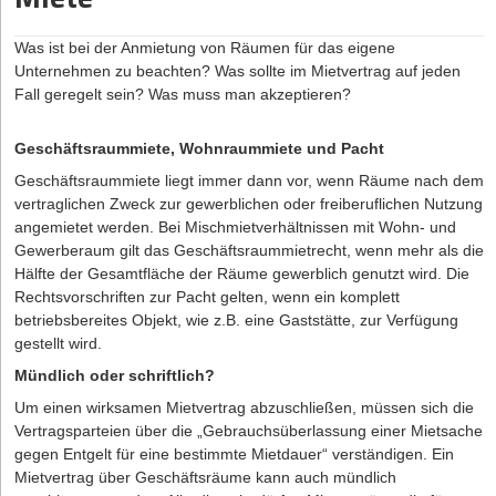
Zusammenschlüsse von Freiberuflern wie Ärzten, Anwälten,
Übersetzern, aber auch Beratern aller Art oder von sonstigen
Was ist bei der Anmietung von Räumen für das eigene
Anbietern. Ist Zweck der Gesellschaft der Betrieb eines
Unternehmen zu beachten? Was sollte im Mietvertrag auf jeden
Handelsgewerbes unter einer gemeinsamen Firma, so liegt eine
Fall geregelt sein? Was muss man akzeptieren?
offene Handelsgesellschaft (oHG)
in Sinne der §§ 105 ff.
Handelsgesetzbuch (HGB)
vor, die im Handelsregister
einzutragen ist. Auf die oHG findet, soweit im Handelsgesetzbuch
Geschäftsraummiete, Wohnraummiete und Pacht
keine Spezialregelungen enthalten sind, ersatzweise das Recht
Geschäftsraummiete liegt immer dann vor, wenn Räume nach dem
der Gesellschaft des bürgerlichen Rechts Anwendung.
vertraglichen Zweck zur gewerblichen oder freiberuflichen Nutzung
angemietet werden. Bei Mischmietverhältnissen mit Wohn- und
Gewerberaum gilt das Geschäftsraummietrecht, wenn mehr als die
Hälfte der Gesamtfläche der Räume gewerblich genutzt wird. Die
Rechtsvorschriften zur Pacht gelten, wenn ein komplett
betriebsbereites Objekt, wie z.B. eine Gaststätte, zur Verfügung
gestellt wird.
Mündlich oder schriftlich?
Um einen wirksamen Mietvertrag abzuschließen, müssen sich die
Vertragsparteien über die „Gebrauchsüberlassung einer Mietsache
gegen Entgelt für eine bestimmte Mietdauer“ verständigen. Ein
Mietvertrag über Geschäftsräume kann auch mündlich