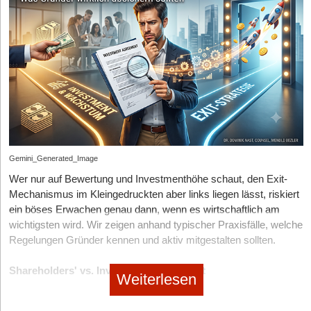
13.02.2026
|
Rechtsformen
GmbH, UG oder Einzelunternehmen? So finden
Gründer das richtige Fundament für ihr Business
10.02.2026
|
Steuern
Teures Nachspiel: Pauschalsteuer für exklusive
Team-Events fällt weg
Gemini_Generated_Image
Wer nur auf Bewertung und Investmenthöhe schaut, den Exit-
Mechanismus im Kleingedruckten aber links liegen lässt, riskiert
ein böses Erwachen genau dann, wenn es wirtschaftlich am
wichtigsten wird. Wir zeigen anhand typischer Praxisfälle, welche
Regelungen Gründer kennen und aktiv mitgestalten sollten.
Shareholders' vs. Investment Agreement
Weiterlesen
Für die meisten Start-up-Gründer ist der Exit die eigentliche
Ziellinie: Verkauf an einen Investor, Börsengang oder Übernahme