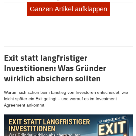
Ganzen Artikel aufklappen
Dann melden Sie sich kostenlos für unseren
Newsletter
an, um
exklusive Inhalte zu erhalten.
eintragen
Exit statt langfristiger
Investitionen: Was Gründer
wirklich absichern sollten
Diese Artikel könnten Sie auch interessieren:
27.02.2026
|
Rechtsformen
Warum sich schon beim Einstieg von Investoren entscheidet, wie
leicht später ein Exit gelingt – und worauf es im Investment
Purpose schlägt Profit? Die GmbV & echte
Agreement ankommt.
Alternativen
20.02.2026
|
Formalitäten
Der Staat als Pre-Seed-Investor