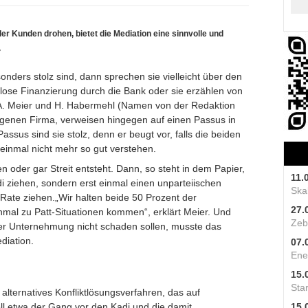
er Kunden drohen, bietet die Mediation eine sinnvolle und
.
nders stolz sind, dann sprechen sie vielleicht über den
slose Finanzierung durch die Bank oder sie erzählen von
. Meier und H. Habermehl (Namen von der Redaktion
eigenen Firma, verweisen hingegen auf einen Passus in
assus sind sie stolz, denn er beugt vor, falls die beiden
 einmal nicht mehr so gut verstehen.
n oder gar Streit entsteht. Dann, so steht in dem Papier,
11.
i ziehen, sondern erst einmal einen unparteiischen
Skal
 Rate ziehen.„Wir halten beide 50 Prozent der
27.
nmal zu Patt-Situationen kommen“, erklärt Meier. Und
Zeb
der Unternehmung nicht schaden sollen, musste das
diation.
07.
Ene
15.
Star
 alternatives Konfliktlösungsverfahren, das auf
ll etwa der Gang vor den Kadi und die damit
15.