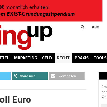
ABO
TTEL
MARKETING
GELD
RECHT
PRAXIS
TOOLS
share me!
weiterleiten
Jet
abo
oll Euro
Grü