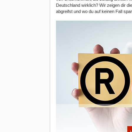
Deutschland wirklich? Wir zeigen dir d
abgreifst und wo du auf keinen Fall spar
Diese Artikel könnten Sie auch intere
07.08.2026
|
Strategien
Selbständig mit Ü50: Flucht vor
Freiheit?
06.08.2026
|
Gründerstorys
KI-Schockstarre oder Milliarden
Tech-Giganten die Stirn bietet
06.08.2026
|
Verträge
Exit statt langfristiger Investiti
04.08.206
|
Unternehmer-Typen
„Reichweite ist nicht Wachstum