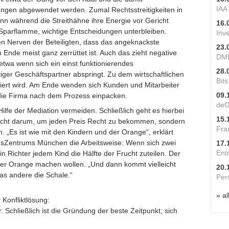
IAA
ngen abgewendet werden. Zumal Rechtsstreitigkeiten in
nn während die Streithähne ihre Energie vor Gericht
16.
Sparflamme, wichtige Entscheidungen unterbleiben.
Inv
n Nerven der Beteiligten, dass das angeknackste
23.
Ende meist ganz zerrüttet ist. Auch das zieht negative
DME
twa wenn sich ein einst funktionierendes
28.
iger Geschäftspartner ab­springt. Zu dem wirtschaftlichen
Bit
iert wird. Am Ende wenden sich Kunden und Mitarbeiter
09.
n die Firma nach dem Prozess einpacken.
deG
lfe der Mediation vermeiden. Schließlich geht es hierbei
15.
nicht darum, um jeden Preis Recht zu bekommen, sondern
Fra
 „Es ist wie mit den Kindern und der Orange“, erklärt
onsZentrums München die Arbeitsweise: Wenn sich zwei
17.
Ent
n Richter jedem Kind die Hälfte der Frucht zuteilen. Der
 der Orange machen wollen. „Und dann kommt vielleicht
20.
das andere die Schale.“
Per
» al
 Konfliktlösung:
 Schließlich ist die Gründung der beste Zeitpunkt, sich