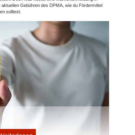
ie aktuellen Gebühren des DPMA, wie du Fördermittel
share me!
weiterleiten
en solltest.
ssieren:
 dem Algorithmus oder Neustart in die
markt? Wie ein Düsseldorfer Spin-off den
onen: Was Gründer wirklich absichern sollten
“: Warum Ex-Zalando-Managerin Dr. Saskia