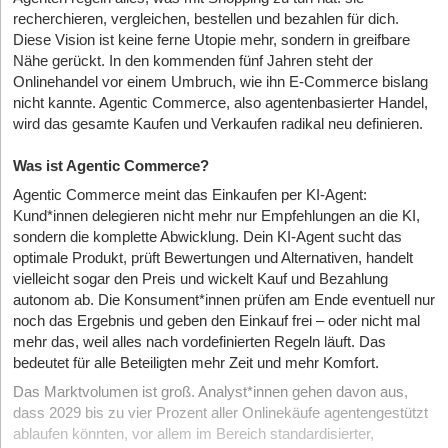
recherchieren, vergleichen, bestellen und bezahlen für dich.
Diese Vision ist keine ferne Utopie mehr, sondern in greifbare
Nähe gerückt. In den kommenden fünf Jahren steht der
Onlinehandel vor einem Umbruch, wie ihn E-Commerce bislang
nicht kannte. Agentic Commerce, also agentenbasierter Handel,
wird das gesamte Kaufen und Verkaufen radikal neu definieren.
Was ist Agentic Commerce?
Agentic Commerce meint das Einkaufen per KI-Agent:
Kund*innen delegieren nicht mehr nur Empfehlungen an die KI,
sondern die komplette Abwicklung. Dein KI-Agent sucht das
optimale Produkt, prüft Bewertungen und Alternativen, handelt
vielleicht sogar den Preis und wickelt Kauf und Bezahlung
autonom ab. Die Konsument*innen prüfen am Ende eventuell nur
noch das Ergebnis und geben den Einkauf frei – oder nicht mal
mehr das, weil alles nach vordefinierten Regeln läuft. Das
bedeutet für alle Beteiligten mehr Zeit und mehr Komfort.
Das Marktvolumen ist groß. Analyst*innen gehen davon aus,
dass 2029 bis zu vier Prozent aller Onlinekäufe agentengestützt
ablaufen könnten, vor allem im Bereich standardisierter,