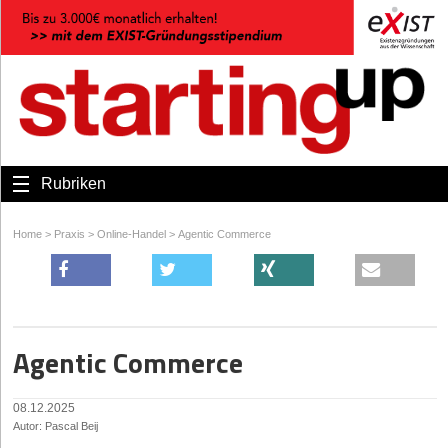
Rubriken
Home
>
Praxis
>
Online-Handel
>
Agentic Commerce
Agentic Commerce
08.12.2025
Autor: Pascal Beij