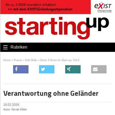
Rubriken
Home
>
Praxis
>
Soft Skills
>
Serie: Führen im Start-up, Teil 2
Verantwortung ohne Geländer
18.02.2026
Autor: Nicole Dildei