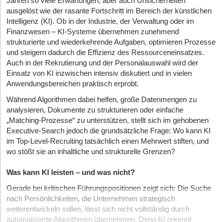
Jahren so viele Erwartungen, aber auch Unsicherheiten
ausgelöst wie der rasante Fortschritt im Bereich der künstlichen
Intelligenz (KI). Ob in der Industrie, der Verwaltung oder im
Finanzwesen – KI-Systeme übernehmen zunehmend
strukturierte und wiederkehrende Aufgaben, optimieren Prozesse
und steigern dadurch die Effizienz des Ressourceneinsatzes.
Auch in der Rekrutierung und der Personalauswahl wird der
Einsatz von KI inzwischen intensiv diskutiert und in vielen
Anwendungsbereichen praktisch erprobt.
Während Algorithmen dabei helfen, große Datenmengen zu
analysieren, Dokumente zu strukturieren oder einfache
„Matching-Prozesse“ zu unterstützen, stellt sich im gehobenen
Executive-Search jedoch die grundsätzliche Frage: Wo kann KI
im Top-Level-Recruiting tatsächlich einen Mehrwert stiften, und
wo stößt sie an inhaltliche und strukturelle Grenzen?
Was kann KI leisten – und was nicht?
Gerade bei kritischen Führungspositionen zeigt sich: Die Suche
nach Persönlichkeiten, die Unternehmen strategisch
weiterentwickeln sollen, lässt sich nicht vollständig durch
automatisierte Algorithmen übernehmen. Denn KI erkennt