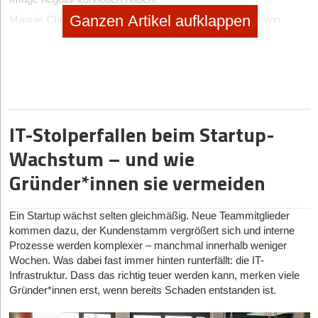
Ganzen Artikel aufklappen
Maggie Childs, unter anderem Co-Founderin und CEO von
mypaperwork.ai, hat ähnliche Erfahrungen gemacht: Besonders
belastend findet sie die soziale Leere in Momenten, in denen man
niemanden zum ehrlichen Austausch hat: „Diese Events sind
gut, um Kontakte zu knüpfen. Aber wenn’s dir richtig schlecht
geht, ist da oft niemand. Dann merkst du: Du kannst genauso
einsam sein unter Tausenden von Menschen.“
IT-Stolperfallen beim Startup-
Arbeitspsychologe Kurt Seipel hat etwa 7000 Gründungen von
Start-ups begleitet und beobachtet dasselbe Muster: „Viele
Wachstum – und wie
stellen sich super dar, weil sie Investoren oder die Community
Gründer*innen sie vermeiden
überzeugen wollen. Probleme bleiben da eher im Verborgenen.“
Networking sieht er trotzdem als wichtig – solange der
Austausch auf Augenhöhe stattfindet. Gründer*innen rät er, sich
Ein Startup wächst selten gleichmäßig. Neue Teammitglieder
Verbündete zu suchen, die wirtschaftlich nicht vom Unternehmen
kommen dazu, der Kundenstamm vergrößert sich und interne
profitieren. „Man braucht jemanden, der keinen Nutzen vom
Prozesse werden komplexer – manchmal innerhalb weniger
Start-up hat, aber zuhört“, so Seipel.
Wochen. Was dabei fast immer hinten runterfällt: die IT-
Infrastruktur. Dass das richtig teuer werden kann, merken viele
Gründer*innen erst, wenn bereits Schaden entstanden ist.