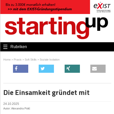
Rubriken
Home
>
Praxis
>
Soft Skills
>
Soziale Isolation
Die Einsamkeit gründet mit
24.10.2025
Autor: Alexandra Polić