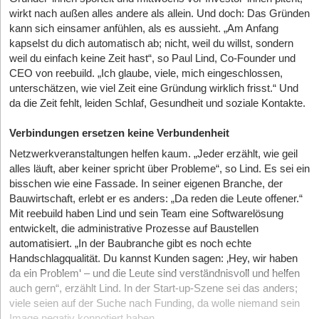
wirkt nach außen alles andere als allein. Und doch: Das Gründen
kann sich einsamer anfühlen, als es aussieht. „Am Anfang
kapselst du dich automatisch ab; nicht, weil du willst, sondern
weil du einfach keine Zeit hast“, so Paul Lind, Co-Founder und
CEO von reebuild. „Ich glaube, viele, mich eingeschlossen,
unterschätzen, wie viel Zeit eine Gründung wirklich frisst.“ Und
da die Zeit fehlt, leiden Schlaf, Gesundheit und soziale Kontakte.
Verbindungen ersetzen keine Verbundenheit
Netzwerkveranstaltungen helfen kaum. „Jeder erzählt, wie geil
alles läuft, aber keiner spricht über Probleme“, so Lind. Es sei ein
bisschen wie eine Fassade. In seiner eigenen Branche, der
Bauwirtschaft, erlebt er es anders: „Da reden die Leute offener.“
Mit reebuild haben Lind und sein Team eine Softwarelösung
entwickelt, die administrative Prozesse auf Baustellen
automatisiert. „In der Baubranche gibt es noch echte
Handschlagqualität. Du kannst Kunden sagen: ‚Hey, wir haben
da ein Problem‘ – und die Leute sind verständnisvoll und helfen
auch gern“, erzählt Lind. In der Start-up-Szene sei das anders;
viele seien auf der Suche nach Funding, da wolle niemand sein
Image negativ konnotiert haben.