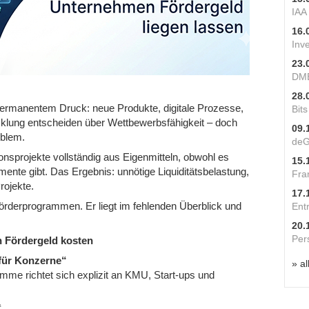
IAA
16.
Inv
23.
DME
28.
ermanentem Druck: neue Produkte, digitale Prozesse,
Bit
cklung entscheiden über Wettbewerbsfähigkeit – doch
09.
oblem.
deG
onsprojekte vollständig aus Eigenmitteln, obwohl es
15.
umente gibt. Das Ergebnis: unnötige Liquiditätsbelastung,
Fra
ojekte.
17.
örderprogrammen. Er liegt im fehlenden Überblick und
Ent
20.
Per
n Fördergeld kosten
 für Konzerne“
» al
amme richtet sich explizit an KMU, Start-ups und
“