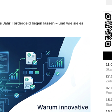
Jahr Fördergeld liegen lassen – und wie sie es
11.
Skal
27.
Zeb
07.
Ene
15.
Star
15.