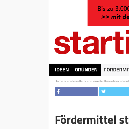
IDEEN
GRÜNDEN
FÖRDERMI
Home
>
Fördermittel
>
Fördermittel Know-how
>
Förde
Fördermittel st