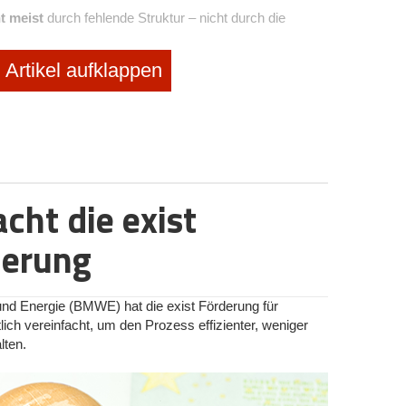
t meist
durch fehlende Struktur – nicht durch die
örderfähig“
Artikel aufklappen
terschätzen, was bereits als Forschung oder
ermittel nicht strategisch, sondern zufällig oder gar
r Hebel für Innovation
ht die exist
ibt dabei oft unbeachtet: die Forschungszulage. Sie
s- und Entwicklungsaufwendungen steuerlich fördern
derung
nternehmensgröße oder Projektlaufzeit.
und Energie (BMWE) hat die exist Förderung für
ischem Zuschuss
ch vereinfacht, um den Prozess effizienter, weniger
lten.
ojekte