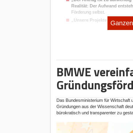
Realität: Der Aufwand entsteh
Förderung selbst.
„Unsere Projekte sind nicht f
Ganzen 
Realität: Viele Unternehmen un
experimentelle Entwicklung gilt.
Diese Denkfehler sorgen dafür, dass Förd
nicht genutzt werden.
Forschungszulage: Ein unterschätzte
BMWE vereinfac
Ein besonders relevantes Instrument ble
ermöglicht es Unternehmen, Forschung
Gründungsför
zu lassen – unabhängig von Branche, U
Typische Merkmale:
Das Bundesministerium für Wirtschaft 
steuerliche Förderung statt klass
Gründungen aus der Wissenschaft deutli
technologie- und branchenoffen
bürokratisch und transparenter zu gesta
geeignet für interne Entwicklungspr
auch rückwirkend nutzbar