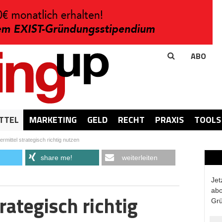
ABO
TTEL
MARKETING
GELD
RECHT
PRAXIS
TOOLS
rmittel strategisch richtig nutzen
share me!
weiterleiten
Jet
abo
rategisch richtig
Grü