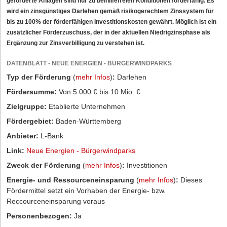
geförderte Anlagen sind nur zu beihilfefreien Konditionen förderfähig. Es
wird ein zinsgünstiges Darlehen gemäß risikogerechtem Zinssystem für
bis zu 100% der förderfähigen Investitionskosten gewährt. Möglich ist ein
zusätzlicher Förderzuschuss, der in der aktuellen Niedrigzinsphase als
Ergänzung zur Zinsverbilligung zu verstehen ist.
DATENBLATT - NEUE ENERGIEN - BÜRGERWINDPARKS
Typ der Förderung
(
mehr Infos
)
:
Darlehen
Fördersumme:
Von 5.000 € bis 10 Mio. €
Zielgruppe:
Etablierte Unternehmen
Fördergebiet:
Baden-Württemberg
Anbieter:
L-Bank
Link:
Neue Energien - Bürgerwindparks
Zweck der Förderung
(
mehr Infos
)
:
Investitionen
Energie- und Ressourceneinsparung
(
mehr Infos
)
:
Dieses
Fördermittel setzt ein Vorhaben der Energie- bzw.
Reccourceneinsparung voraus
Personenbezogen:
Ja