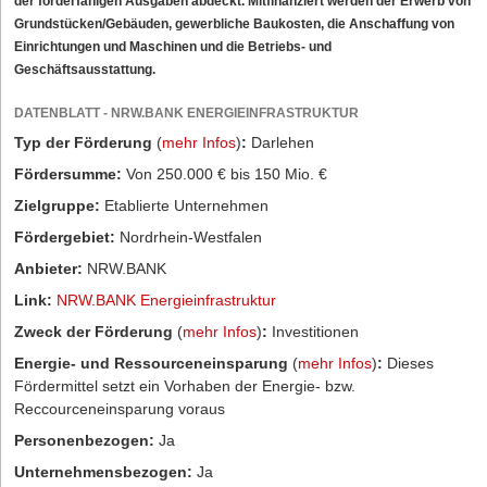
der förderfähigen Ausgaben abdeckt. Mitfinanziert werden der Erwerb von
Grundstücken/Gebäuden, gewerbliche Baukosten, die Anschaffung von
Einrichtungen und Maschinen und die Betriebs- und
Geschäftsausstattung.
DATENBLATT - NRW.BANK ENERGIEINFRASTRUKTUR
Typ der Förderung
(
mehr Infos
)
:
Darlehen
Fördersumme:
Von 250.000 € bis 150 Mio. €
Zielgruppe:
Etablierte Unternehmen
Fördergebiet:
Nordrhein-Westfalen
Anbieter:
NRW.BANK
Link:
NRW.BANK Energieinfrastruktur
Zweck der Förderung
(
mehr Infos
)
:
Investitionen
Energie- und Ressourceneinsparung
(
mehr Infos
)
:
Dieses
Fördermittel setzt ein Vorhaben der Energie- bzw.
Reccourceneinsparung voraus
Personenbezogen:
Ja
Unternehmensbezogen:
Ja