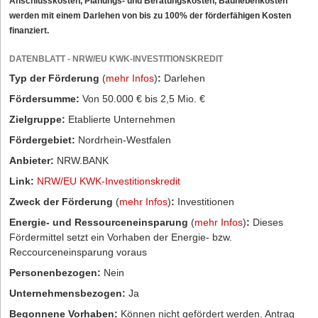
Anschlusskosten, Planungs- und Beratungskosten, Baunebenkosten
werden mit einem Darlehen von bis zu 100% der förderfähigen Kosten
finanziert.
DATENBLATT - NRW/EU KWK-INVESTITIONSKREDIT
Typ der Förderung
(
mehr Infos
)
:
Darlehen
Fördersumme:
Von 50.000 € bis 2,5 Mio. €
Zielgruppe:
Etablierte Unternehmen
Fördergebiet:
Nordrhein-Westfalen
Anbieter:
NRW.BANK
Link:
NRW/EU KWK-Investitionskredit
Zweck der Förderung
(
mehr Infos
)
:
Investitionen
Energie- und Ressourceneinsparung
(
mehr Infos
)
:
Dieses
Fördermittel setzt ein Vorhaben der Energie- bzw.
Reccourceneinsparung voraus
Personenbezogen:
Nein
Unternehmensbezogen:
Ja
Begonnene Vorhaben:
Können nicht gefördert werden. Antrag