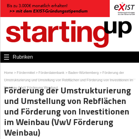
Rubriken
Home
>
Fördermittel
>
Förderdatenbank
>
Baden-Württemberg
>
Förderung der
Umstrukturierung und Umstellung von Rebflächen und Förderung von Investitionen im
Förderung der Umstrukturierung
Weinbau (VwV Förderung Weinbau)
und Umstellung von Rebflächen
und Förderung von Investitionen
im Weinbau (VwV Förderung
Weinbau)