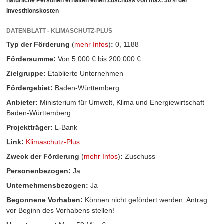
natürliche Personen erhalten einen Zuschuss von max. 30% der
Investitionskosten
DATENBLATT - KLIMASCHUTZ-PLUS
Typ der Förderung
(
mehr Infos
)
:
0, 1188
Fördersumme:
Von 5.000 € bis 200.000 €
Zielgruppe:
Etablierte Unternehmen
Fördergebiet:
Baden-Württemberg
Anbieter:
Ministerium für Umwelt, Klima und Energiewirtschaft
Baden-Württemberg
Projektträger:
L-Bank
Link:
Klimaschutz-Plus
Zweck der Förderung
(
mehr Infos
)
:
Zuschuss
Personenbezogen:
Ja
Unternehmensbezogen:
Ja
Begonnene Vorhaben:
Können nicht gefördert werden. Antrag
vor Beginn des Vorhabens stellen!