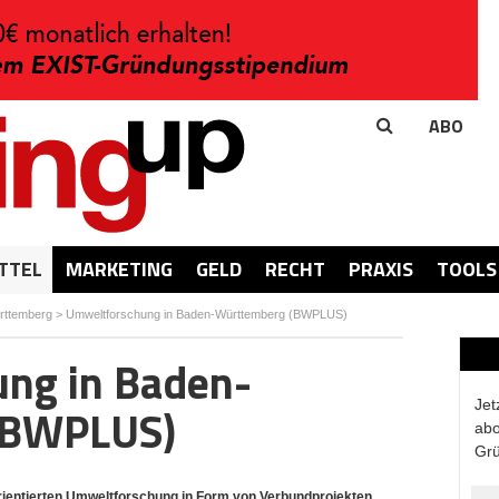
ABO
TTEL
MARKETING
GELD
RECHT
PRAXIS
TOOLS
rttemberg
>
Umweltforschung in Baden-Württemberg (BWPLUS)
ng in Baden-
Jet
(BWPLUS)
abo
Grü
ientierten Umweltforschung in Form von Verbundprojekten