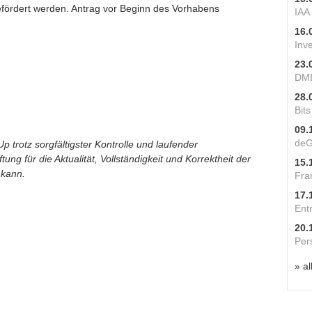
fördert werden. Antrag vor Beginn des Vorhabens
IAA
16.
Inv
23.
DME
28.
Bit
09.
deG
p trotz sorgfältigster Kontrolle und laufender
ung für die Aktualität, Vollständigkeit und Korrektheit der
15.
 kann.
Fra
17.
Ent
20.
Per
» al