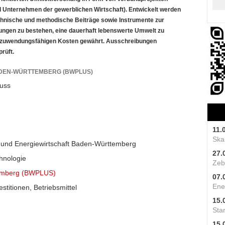
d Unternehmen der gewerblichen Wirtschaft). Entwickelt werden
echnische und methodische Beiträge sowie Instrumente zur
ngen zu bestehen, eine dauerhaft lebenswerte Umwelt zu
r zuwendungsfähigen Kosten gewährt. Ausschreibungen
rüft.
ADEN-WÜRTTEMBERG (BWPLUS)
uss
11.
Skal
a und Energiewirtschaft Baden-Württemberg
27.
chnologie
Zeb
temberg (BWPLUS)
07.
Ene
stitionen, Betriebsmittel
15.
Star
15.