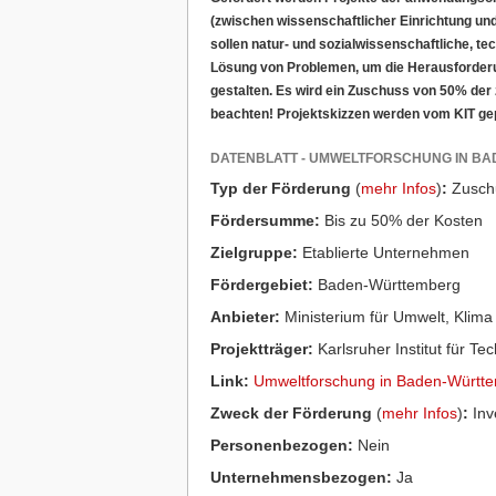
(zwischen wissenschaftlicher Einrichtung un
sollen natur- und sozialwissenschaftliche, t
Lösung von Problemen, um die Herausforderu
gestalten. Es wird ein Zuschuss von 50% de
beachten! Projektskizzen werden vom KIT gep
DATENBLATT - UMWELTFORSCHUNG IN B
Typ der Förderung
(
mehr Infos
)
:
Zusch
Fördersumme:
Bis zu 50% der Kosten
Zielgruppe:
Etablierte Unternehmen
Fördergebiet:
Baden-Württemberg
Anbieter:
Ministerium für Umwelt, Klim
Projektträger:
Karlsruher Institut für Te
Link:
Umweltforschung in Baden-Würt
Zweck der Förderung
(
mehr Infos
)
:
Inve
Personenbezogen:
Nein
Unternehmensbezogen:
Ja