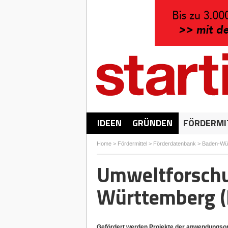
IDEEN
GRÜNDEN
FÖRDERMI
Home
>
Fördermittel
>
Förderdatenbank
>
Baden-Wü
Umweltforschu
Württemberg 
Gefördert werden Projekte der anwendungsor