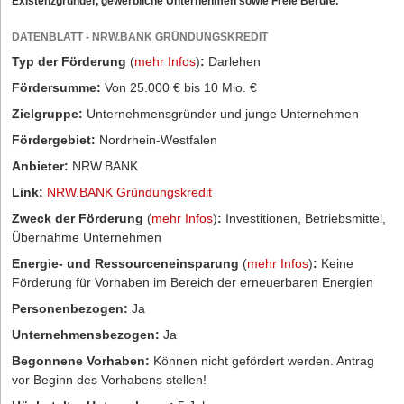
Existenzgründer, gewerbliche Unternehmen sowie Freie Berufe.
DATENBLATT - NRW.BANK GRÜNDUNGSKREDIT
Typ der Förderung
(
mehr Infos
)
:
Darlehen
Fördersumme:
Von 25.000 € bis 10 Mio. €
Zielgruppe:
Unternehmensgründer und junge Unternehmen
Fördergebiet:
Nordrhein-Westfalen
Anbieter:
NRW.BANK
Link:
NRW.BANK Gründungskredit
Zweck der Förderung
(
mehr Infos
)
:
Investitionen, Betriebsmittel,
Übernahme Unternehmen
Energie- und Ressourceneinsparung
(
mehr Infos
)
:
Keine
Förderung für Vorhaben im Bereich der erneuerbaren Energien
Personenbezogen:
Ja
Unternehmensbezogen:
Ja
Begonnene Vorhaben:
Können nicht gefördert werden. Antrag
vor Beginn des Vorhabens stellen!