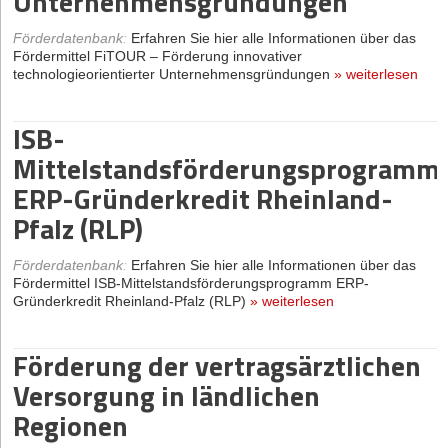
Unternehmensgründungen
Fördermittel Innovationsgutschein 1 für kleine
Unternehmen/Handwerksbetriebe
»
weiterlesen
Förderdatenbank
:
Erfahren Sie hier alle Informationen über das
Fördermittel FiTOUR – Förderung innovativer
Innovationsgutschein 2 für kleine
technologieorientierter Unternehmensgründungen
»
weiterlesen
Unternehmen/Handwerksbetriebe
ISB-
Förderdatenbank
:
Erfahren Sie hier alle Informationen über das
Mittelstandsförderungsprogramm
Fördermittel Innovationsgutschein 2 für kleine
ERP-Gründerkredit Rheinland-
Unternehmen/Handwerksbetriebe
»
weiterlesen
Pfalz (RLP)
Innovationsgutschein spezial für
Förderdatenbank
:
Erfahren Sie hier alle Informationen über das
kleine
Fördermittel ISB-Mittelstandsförderungsprogramm ERP-
Unternehmen/Handwerksbetriebe
Gründerkredit Rheinland-Pfalz (RLP)
»
weiterlesen
Förderdatenbank
:
Erfahren Sie hier alle Informationen über das
Förderung der vertragsärztlichen
Fördermittel Innovationsgutschein spezial für kleine
Versorgung in ländlichen
Unternehmen/Handwerksbetriebe
»
weiterlesen
Regionen