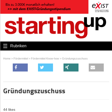
Rubriken
Home
>
Fördermittel
>
Fördermittel Know-how
>
Gründungszuschuss
Gründungszuschuss
44 likes