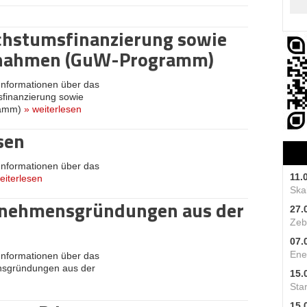
hstumsfinanzierung sowie
ßnahmen (GuW-Programm)
 Informationen über das
finanzierung sowie
ramm)
»
weiterlesen
sen
 Informationen über das
11.
eiterlesen
Skal
ernehmensgründungen aus der
27.
Zeb
07.
Ene
 Informationen über das
ensgründungen aus der
15.
Star
15.