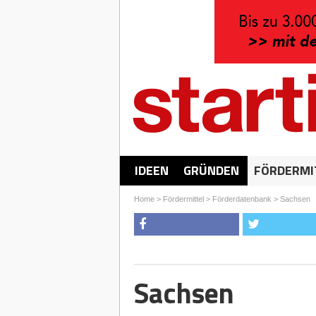
IDEEN
GRÜNDEN
FÖRDERMI
Home
>
Fördermittel
>
Förderdatenbank
>
Sachsen
Sachsen