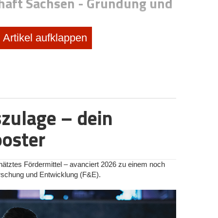
chaft Sachsen - Gründung und
 Informationen über das
Artikel aufklappen
ndischen
ndung und
rgschaftsbank Sachsen –
zulage – dein
 Informationen über das
ftsbank Sachsen –
ooster
onds Sachsen (TGFS)
hätztes Fördermittel – avanciert 2026 zu einem noch
orschung und Entwicklung (F&E).
 Informationen über das
Sachsen (TGFS)
en der Bürgschaftsbank