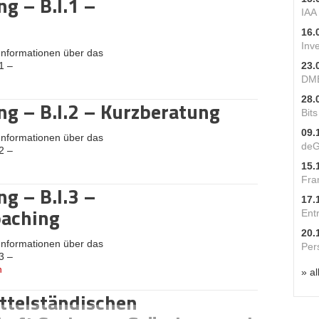
g – B.I.1 –
IAA
16.
Inv
 Informationen über das
1 –
23.
DME
28.
g – B.I.2 – Kurzberatung
Bit
09.
 Informationen über das
deG
2 –
15.
Fra
g – B.I.3 –
17.
oaching
Ent
20.
 Informationen über das
Per
3 –
n
» al
ttelständischen