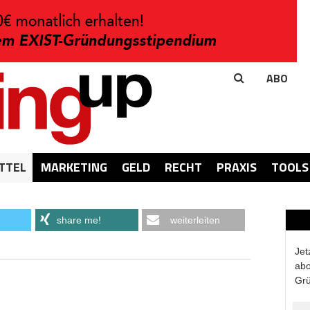
ABO
TTEL
MARKETING
GELD
RECHT
PRAXIS
TOOLS
share me!
weiterleiten
Jet
abo
Grü