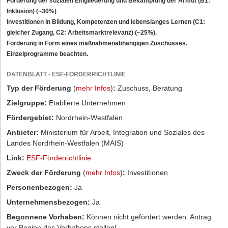
Förderung der sozialen Eingliederung und Bekämpfung der Armut (B1:
Inklusion) (~30%)
Investitionen in Bildung, Kompetenzen und lebenslanges Lernen (C1:
gleicher Zugang, C2: Arbeitsmarktrelevanz) (~25%).
Förderung in Form eines maßnahmenabhängigen Zuschusses.
Einzelprogramme beachten.
DATENBLATT - ESF-FÖRDERRICHTLINIE
Typ der Förderung
(
mehr Infos
)
:
Zuschuss, Beratung
Zielgruppe:
Etablierte Unternehmen
Fördergebiet:
Nordrhein-Westfalen
Anbieter:
Ministerium für Arbeit, Integration und Soziales des
Landes Nordrhein-Westfalen (MAIS)
Link:
ESF-Förderrichtlinie
Zweck der Förderung
(
mehr Infos
)
:
Investitionen
Personenbezogen:
Ja
Unternehmensbezogen:
Ja
Begonnene Vorhaben:
Können nicht gefördert werden. Antrag
vor Beginn des Vorhabens stellen!