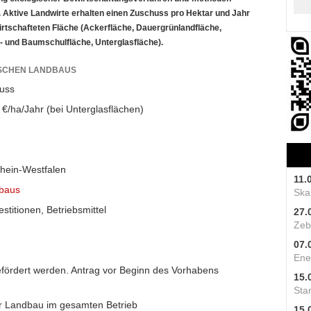
 Aktive Landwirte erhalten einen Zuschuss pro Hektar und Jahr
tschafteten Fläche (Ackerfläche, Dauergrünlandfläche,
- und Baumschulfläche, Unterglasfläche).
ISCHEN LANDBAUS
uss
€/ha/Jahr (bei Unterglasflächen)
hein-Westfalen
11.
dbaus
Skal
stitionen, Betriebsmittel
27.
Zeb
07.
Ene
fördert werden. Antrag vor Beginn des Vorhabens
15.
Star
r Landbau im gesamten Betrieb
15.