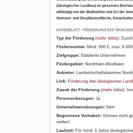
(ökologischer Landbau) im gesamten Betrieb.
abhängig von der Maßnahme und Art der bewir
Gemüse- und Zierpflanzenfläche, Dauerkultur
DATENBLATT - FÖRDERUNG DES ÖKOLOG
Typ der Förderung
(
mehr Infos
)
:
Zusch
Fördersumme:
Mind. 900 €, max. 6.000 
Zielgruppe:
Etablierte Unternehmen
Fördergebiet:
Nordrhein-Westfalen
Anbieter:
Landwirtschaftskammer Nordr
Link:
Förderung des ökologischen Lan
Zweck der Förderung
(
mehr Infos
)
:
Inve
Personenbezogen:
Ja
Unternehmensbezogen:
Nein
Begonnene Vorhaben:
Können nicht ge
stellen!
Laufzeit:
Für mind. 5 Jahre ökologische