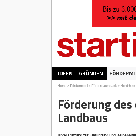
IDEEN
GRÜNDEN
FÖRDERMI
Home
>
Fördermittel
>
Förderdatenbank
>
Nordrhein
Förderung des 
Landbaus
Unterstützung zur Einführung und Beibehalt