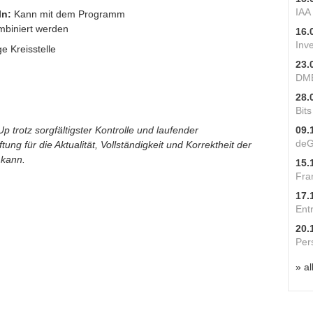
IAA
ln:
Kann mit dem Programm
biniert werden
16.
Inv
e Kreisstelle
23.
DME
28.
Bit
p trotz sorgfältigster Kontrolle und laufender
09.
deG
ung für die Aktualität, Vollständigkeit und Korrektheit der
 kann.
15.
Fra
17.
Ent
20.
Per
» al