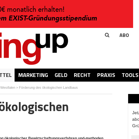
ABO
TTEL
MARKETING
GELD
RECHT
PRAXIS
TOOLS
-Westfalen
>
Förderung des ökologischen Landbaus
ökologischen
Jet
abo
Grü
ung ökologischer Bewirtschaftungsverfahren und-methoden