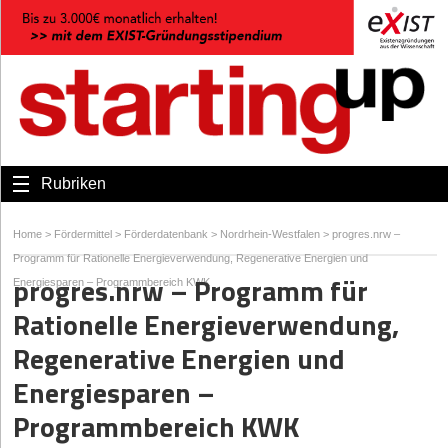
Rubriken
Home
>
Fördermittel
>
Förderdatenbank
>
Nordrhein-Westfalen
>
progres.nrw –
Programm für Rationelle Energieverwendung, Regenerative Energien und
progres.nrw – Programm für
Energiesparen – Programmbereich KWK
Rationelle Energieverwendung,
Regenerative Energien und
Energiesparen –
Programmbereich KWK