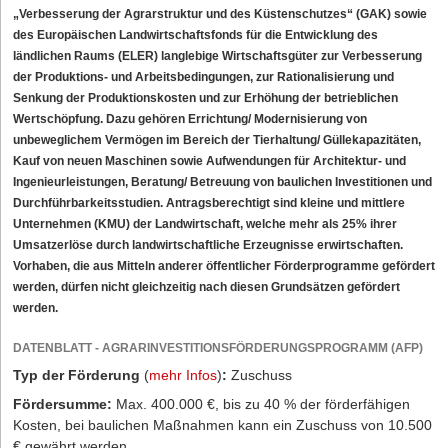
„Verbesserung der Agrarstruktur und des Küstenschutzes“ (GAK) sowie
des Europäischen Landwirtschaftsfonds für die Entwicklung des
ländlichen Raums (ELER) langlebige Wirtschaftsgüter zur Verbesserung
der Produktions- und Arbeitsbedingungen, zur Rationalisierung und
Senkung der Produktionskosten und zur Erhöhung der betrieblichen
Wertschöpfung. Dazu gehören Errichtung/ Modernisierung von
unbeweglichem Vermögen im Bereich der Tierhaltung/ Güllekapazitäten,
Kauf von neuen Maschinen sowie Aufwendungen für Architektur- und
Ingenieurleistungen, Beratung/ Betreuung von baulichen Investitionen und
Durchführbarkeitsstudien. Antragsberechtigt sind kleine und mittlere
Unternehmen (KMU) der Landwirtschaft, welche mehr als 25% ihrer
Umsatzerlöse durch landwirtschaftliche Erzeugnisse erwirtschaften.
Vorhaben, die aus Mitteln anderer öffentlicher Förderprogramme gefördert
werden, dürfen nicht gleichzeitig nach diesen Grundsätzen gefördert
werden.
DATENBLATT - AGRARINVESTITIONSFÖRDERUNGSPROGRAMM (AFP)
Typ der Förderung
(
mehr Infos
)
:
Zuschuss
Fördersumme:
Max. 400.000 €, bis zu 40 % der förderfähigen
Kosten, bei baulichen Maßnahmen kann ein Zuschuss von 10.500
€ gewährt werden