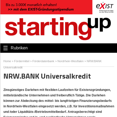
Rubriken
Home
>
Fördermittel
>
Förderdatenbank
>
Nordrhein-Westfalen
>
NRW.BANK
Universalkredit
NRW.BANK Universalkredit
Zinsgünstiges Darlehen mit flexiblen Laufzeiten für Existenzgründungen,
mittelständische Unternehmen und freiberuflich Tätige. Die Darlehen
können zur Abdeckung des mittel- bis langfristigen Finanzierungsbedarfs
in Nordrhein-Westfalen eingesetzt werden, z.B. für Investitionsmaßnahmen
und /oder Liquiditäts-/Betriebsmittelbedarf. Antragsberechtigt sind