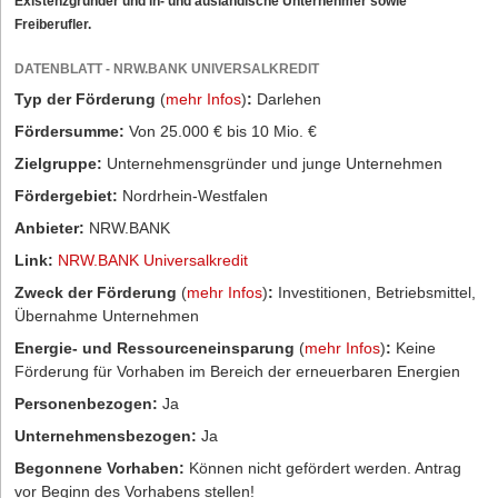
Existenzgründer und in- und ausländische Unternehmer sowie
Freiberufler.
DATENBLATT - NRW.BANK UNIVERSALKREDIT
Typ der Förderung
(
mehr Infos
)
:
Darlehen
Fördersumme:
Von 25.000 € bis 10 Mio. €
Zielgruppe:
Unternehmensgründer und junge Unternehmen
Fördergebiet:
Nordrhein-Westfalen
Anbieter:
NRW.BANK
Link:
NRW.BANK Universalkredit
Zweck der Förderung
(
mehr Infos
)
:
Investitionen, Betriebsmittel,
Übernahme Unternehmen
Energie- und Ressourceneinsparung
(
mehr Infos
)
:
Keine
Förderung für Vorhaben im Bereich der erneuerbaren Energien
Personenbezogen:
Ja
Unternehmensbezogen:
Ja
Begonnene Vorhaben:
Können nicht gefördert werden. Antrag
vor Beginn des Vorhabens stellen!