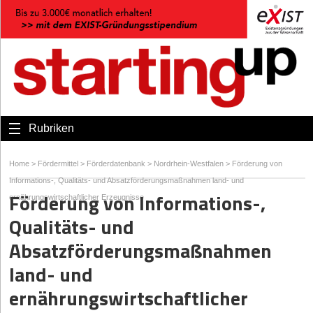
Rubriken
Home
>
Fördermittel
>
Förderdatenbank
>
Nordrhein-Westfalen
>
Förderung von
Informations-, Qualitäts- und Absatzförderungsmaßnahmen land- und
Förderung von Informations-,
ernährungswirtschaftlicher Erzeugnisse
Qualitäts- und
Absatzförderungsmaßnahmen
land- und
ernährungswirtschaftlicher