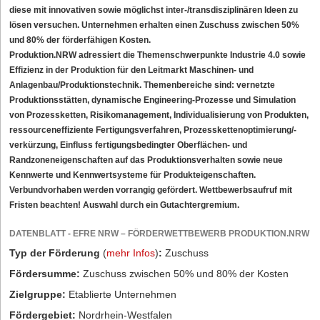
diese mit innovativen sowie möglichst inter-/transdisziplinären Ideen zu
lösen versuchen. Unternehmen erhalten einen Zuschuss zwischen 50%
und 80% der förderfähigen Kosten.
Produktion.NRW adressiert die Themenschwerpunkte Industrie 4.0 sowie
Effizienz in der Produktion für den Leitmarkt Maschinen- und
Anlagenbau/Produktionstechnik. Themenbereiche sind: vernetzte
Produktionsstätten, dynamische Engineering-Prozesse und Simulation
von Prozessketten, Risikomanagement, Individualisierung von Produkten,
ressourceneffiziente Fertigungsverfahren, Prozesskettenoptimierung/-
verkürzung, Einfluss fertigungsbedingter Oberflächen- und
Randzoneneigenschaften auf das Produktionsverhalten sowie neue
Kennwerte und Kennwertsysteme für Produkteigenschaften.
Verbundvorhaben werden vorrangig gefördert. Wettbewerbsaufruf mit
Fristen beachten! Auswahl durch ein Gutachtergremium.
DATENBLATT - EFRE NRW – FÖRDERWETTBEWERB PRODUKTION.NRW
Typ der Förderung
(
mehr Infos
)
:
Zuschuss
Fördersumme:
Zuschuss zwischen 50% und 80% der Kosten
Zielgruppe:
Etablierte Unternehmen
Fördergebiet:
Nordrhein-Westfalen