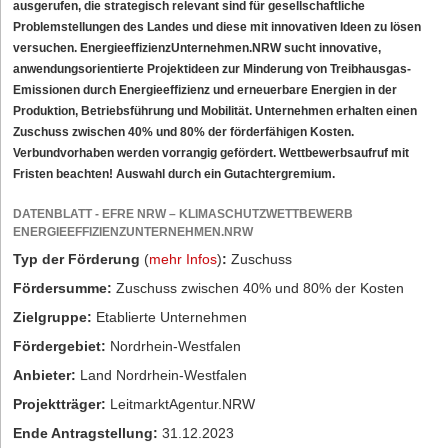
ausgerufen, die strategisch relevant sind für gesellschaftliche
Problemstellungen des Landes und diese mit innovativen Ideen zu lösen
versuchen. EnergieeffizienzUnternehmen.NRW sucht innovative,
anwendungsorientierte Projektideen zur Minderung von Treibhausgas-
Emissionen durch Energieeffizienz und erneuerbare Energien in der
Produktion, Betriebsführung und Mobilität. Unternehmen erhalten einen
Zuschuss zwischen 40% und 80% der förderfähigen Kosten.
Verbundvorhaben werden vorrangig gefördert. Wettbewerbsaufruf mit
Fristen beachten! Auswahl durch ein Gutachtergremium.
DATENBLATT - EFRE NRW – KLIMASCHUTZWETTBEWERB
ENERGIEEFFIZIENZUNTERNEHMEN.NRW
Typ der Förderung
(
mehr Infos
)
:
Zuschuss
Fördersumme:
Zuschuss zwischen 40% und 80% der Kosten
Zielgruppe:
Etablierte Unternehmen
Fördergebiet:
Nordrhein-Westfalen
Anbieter:
Land Nordrhein-Westfalen
Projektträger:
LeitmarktAgentur.NRW
Ende Antragstellung:
31.12.2023