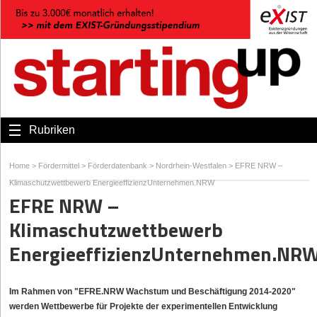
Rubriken
Home
>
Fördermittel
>
Förderdatenbank
>
Nordrhein-Westfalen
>
EFRE NRW –
Klimaschutzwettbewerb EnergieeffizienzUnternehmen.NRW
EFRE NRW –
Klimaschutzwettbewerb
EnergieeffizienzUnternehmen.NR
Im Rahmen von "EFRE.NRW Wachstum und Beschäftigung 2014-2020"
werden Wettbewerbe für Projekte der experimentellen Entwicklung