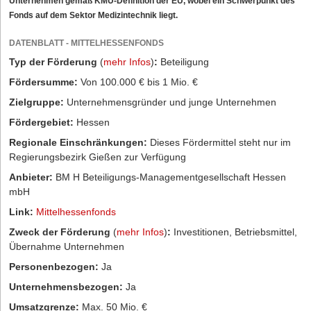
Unternehmen gemäß KMU-Definition der EU, wobei ein Schwerpunkt des
Fonds auf dem Sektor Medizintechnik liegt.
DATENBLATT - MITTELHESSENFONDS
Typ der Förderung
(
mehr Infos
)
:
Beteiligung
Fördersumme:
Von 100.000 € bis 1 Mio. €
Zielgruppe:
Unternehmensgründer und junge Unternehmen
Fördergebiet:
Hessen
Regionale Einschränkungen:
Dieses Fördermittel steht nur im
Regierungsbezirk Gießen zur Verfügung
Anbieter:
BM H Beteiligungs-Managementgesellschaft Hessen
mbH
Link:
Mittelhessenfonds
Zweck der Förderung
(
mehr Infos
)
:
Investitionen, Betriebsmittel,
Übernahme Unternehmen
Personenbezogen:
Ja
Unternehmensbezogen:
Ja
Umsatzgrenze:
Max. 50 Mio. €