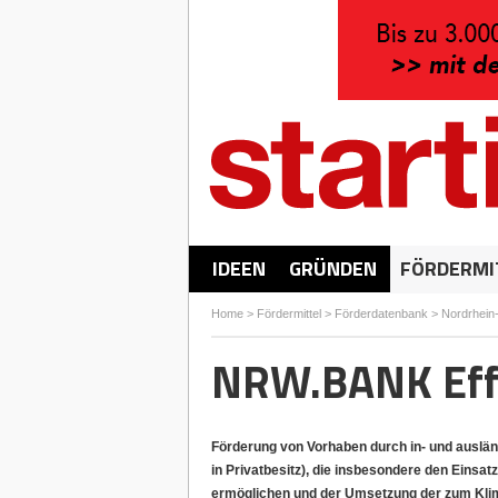
IDEEN
GRÜNDEN
FÖRDERMI
Home
>
Fördermittel
>
Förderdatenbank
>
Nordrhein
NRW.BANK Effi
Förderung von Vorhaben durch in- und auslän
in Privatbesitz), die insbesondere den Einsat
ermöglichen und der Umsetzung der zum Klim