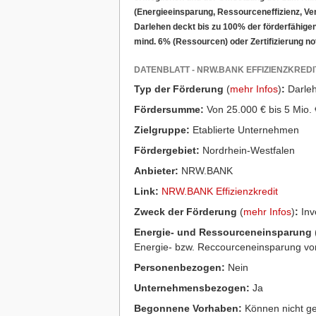
(Energieeinsparung, Ressourceneffizienz, Ve
Darlehen deckt bis zu 100% der förderfähigen
mind. 6% (Ressourcen) oder Zertifizierung no
DATENBLATT - NRW.BANK EFFIZIENZKREDI
Typ der Förderung
(
mehr Infos
)
:
Darle
Fördersumme:
Von 25.000 € bis 5 Mio. 
Zielgruppe:
Etablierte Unternehmen
Fördergebiet:
Nordrhein-Westfalen
Anbieter:
NRW.BANK
Link:
NRW.BANK Effizienzkredit
Zweck der Förderung
(
mehr Infos
)
:
Inv
Energie- und Ressourceneinsparung
Energie- bzw. Reccourceneinsparung vo
Personenbezogen:
Nein
Unternehmensbezogen:
Ja
Begonnene Vorhaben:
Können nicht ge