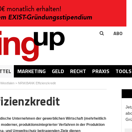
ABO
TTEL
MARKETING
GELD
RECHT
PRAXIS
TOOLS
-Westfalen
>
NRW.BANK Effizienzkredit
zienzkredit
Jet
abo
dische Unternehmen der gewerblichen Wirtschaft (mehrheitlich
Grü
z moderner, produktionsintegrierter Verfahren in der Produktion
a- und Umweltschutz beitragenden Ziele dienen