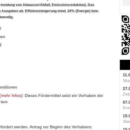
rmeidung von Abwasser/Abfall, Emissionsreduktion). Das
 Ausgaben ab. Effizienzsteigerung mind. 20% (Energie) bzw.
twendig.
T
hen
€
11.
Skal
estitionen
27.
Zeb
(
mehr Infos
)
:
Dieses Fördermittel setzt ein Vorhaben der
raus
07.
Ene
15.
Star
fördert werden. Antrag vor Beginn des Vorhabens
15.