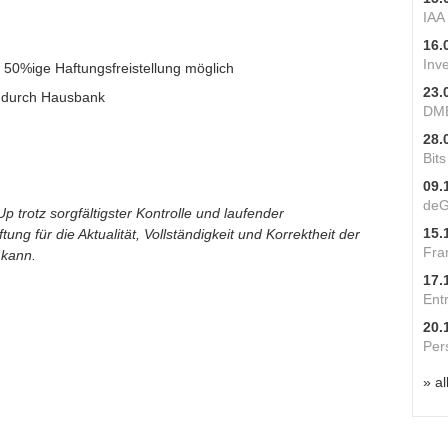
IAA
16.
Inv
50%ige Haftungsfreistellung möglich
23.
 durch Hausbank
DME
28.
Bit
09.
deG
p trotz sorgfältigster Kontrolle und laufender
15.
ung für die Aktualität, Vollständigkeit und Korrektheit der
Fra
 kann.
17.
Ent
20.
Per
» al