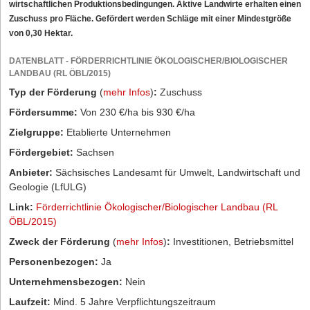
wirtschaftlichen Produktionsbedingungen. Aktive Landwirte erhalten einen
Zuschuss pro Fläche. Gefördert werden Schläge mit einer Mindestgröße
von 0,30 Hektar.
DATENBLATT - FÖRDERRICHTLINIE ÖKOLOGISCHER/BIOLOGISCHER
LANDBAU (RL ÖBL/2015)
Typ der Förderung
(
mehr Infos
)
:
Zuschuss
Fördersumme:
Von 230 €/ha bis 930 €/ha
Zielgruppe:
Etablierte Unternehmen
Fördergebiet:
Sachsen
Anbieter:
Sächsisches Landesamt für Umwelt, Landwirtschaft und
Geologie (LfULG)
Link:
Förderrichtlinie Ökologischer/Biologischer Landbau (RL
ÖBL/2015)
Zweck der Förderung
(
mehr Infos
)
:
Investitionen, Betriebsmittel
Personenbezogen:
Ja
Unternehmensbezogen:
Nein
Laufzeit:
Mind. 5 Jahre Verpflichtungszeitraum