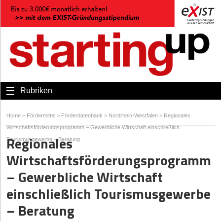
Rubriken
Home
>
Fördermittel
>
Förderdatenbank
>
Nordrhein-Westfalen
>
Regionales
Wirtschaftsförderungsprogramm – Gewerbliche Wirtschaft einschließlich
Regionales
Tourismusgewerbe – Beratung
Wirtschaftsförderungsprogramm
– Gewerbliche Wirtschaft
einschließlich Tourismusgewerbe
– Beratung