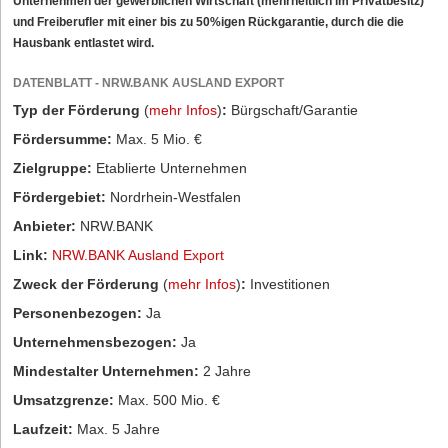
Unternehmen der gewerblichen Wirtschaft (mehrheitlich im Privatbesitz)
und Freiberufler mit einer bis zu 50%igen Rückgarantie, durch die die
Hausbank entlastet wird.
DATENBLATT - NRW.BANK AUSLAND EXPORT
Typ der Förderung
(
mehr Infos
)
:
Bürgschaft/Garantie
Fördersumme:
Max. 5 Mio. €
Zielgruppe:
Etablierte Unternehmen
Fördergebiet:
Nordrhein-Westfalen
Anbieter:
NRW.BANK
Link:
NRW.BANK Ausland Export
Zweck der Förderung
(
mehr Infos
)
:
Investitionen
Personenbezogen:
Ja
Unternehmensbezogen:
Ja
Mindestalter Unternehmen:
2 Jahre
Umsatzgrenze:
Max. 500 Mio. €
Laufzeit:
Max. 5 Jahre