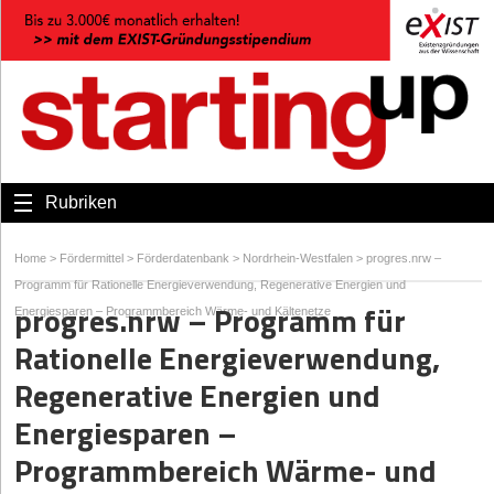
Rubriken
Home
>
Fördermittel
>
Förderdatenbank
>
Nordrhein-Westfalen
>
progres.nrw –
Programm für Rationelle Energieverwendung, Regenerative Energien und
progres.nrw – Programm für
Energiesparen – Programmbereich Wärme- und Kältenetze
Rationelle Energieverwendung,
Regenerative Energien und
Energiesparen –
Programmbereich Wärme- und